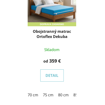
p
i
s
p
DOPRAVA ZADARMO
r
Obojstranný matrac
o
Ortoflex Dekuba
d
u
Skladom
k
t
359 €
od
o
v
DETAIL
70 cm
75 cm
80 cm
85 cm
90 cm