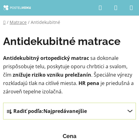
Prejsť
Hľadať
NÁKUP
na
KOŠÍK
obsah
Domov
/
Matrace
/
Antidekubitné
Antidekubitné matrace
Antidekubitný ortopedický matrac
sa dokonale
prispôsobuje telu, poskytuje oporu chrbtici a svalom,
čím
znižuje riziko vzniku preležanín
. Špeciálne výrezy
rozkladajú tlak na citlivé miesta.
HR pena
je priedušná a
zároveň tepelne izolačná.
R
Radiť podľa:
Najpredávanejšie
a
d
e
Cena
n