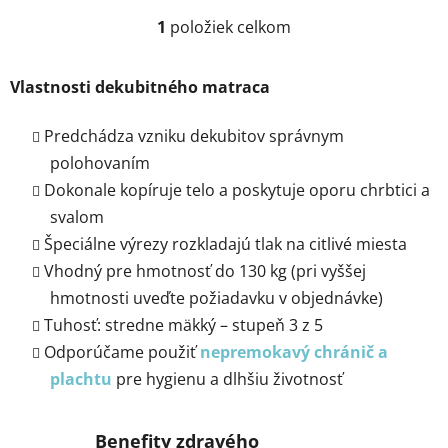
1
položiek celkom
O
v
l
Vlastnosti dekubitného matraca
á
d
Predchádza vzniku dekubitov správnym
a
polohovaním
c
Dokonale kopíruje telo a poskytuje oporu chrbtici a
i
e
svalom
p
Špeciálne výrezy rozkladajú tlak na citlivé miesta
r
Vhodný pre hmotnosť do 130 kg (pri vyššej
v
hmotnosti uveďte požiadavku v objednávke)
k
y
Tuhosť: stredne mäkký – stupeň 3 z 5
v
Odporúčame použiť
nepremokavý chránič a
ý
plachtu
pre hygienu a dlhšiu životnosť
p
i
s
Benefity zdravého