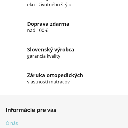
u
eko - životného štýlu
Doprava zdarma
nad 100 €
Slovenský výrobca
garancia kvality
Záruka ortopedických
vlastností matracov
Z
á
Informácie pre vás
p
ä
O nás
t