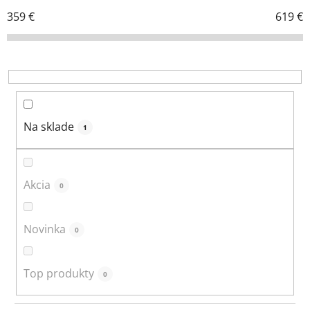
i
359
€
619
€
e
p
r
o
d
u
Na sklade
1
k
t
o
Akcia
0
v
Novinka
0
Top produkty
0