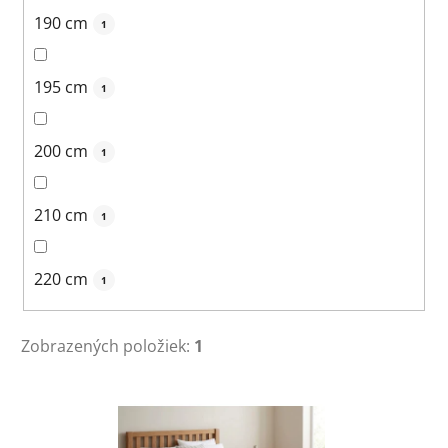
190 cm
1
195 cm
1
200 cm
1
210 cm
1
220 cm
1
Zobrazených položiek:
1
V
ý