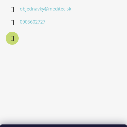
objednavky
@
meditec.sk
0905602727