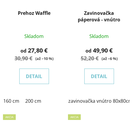
Prehoz Waffle
Zavinovačka
páperová - vnútro
Skladom
Skladom
27,80 €
49,90 €
od
od
30,90 €
52,20 €
(až –10 %)
(až –6 %)
DETAIL
DETAIL
160 cm
200 cm
zavinovačka vnútro 80x80cm
AKCIA
AKCIA