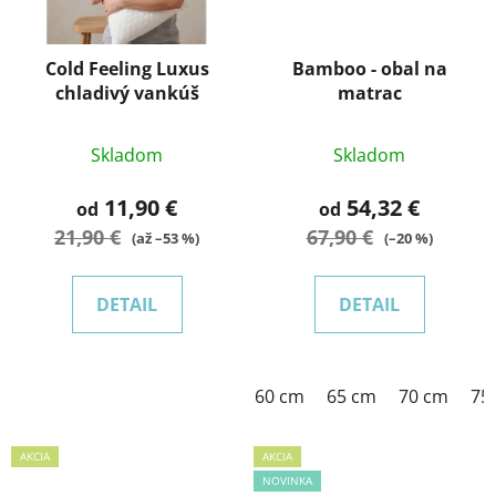
Cold Feeling Luxus
Bamboo - obal na
chladivý vankúš
matrac
Skladom
Skladom
11,90 €
54,32 €
od
od
21,90 €
67,90 €
(až –53 %)
(–20 %)
DETAIL
DETAIL
60 cm
65 cm
70 cm
75
AKCIA
AKCIA
NOVINKA