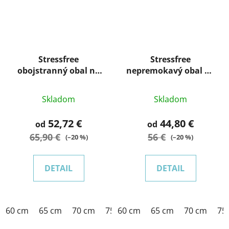
Stressfree
Stressfree
obojstranný obal na
nepremokavý obal na
matrac
matrac
Priemerné
Skladom
Skladom
hodnotenie
produktu
52,72 €
44,80 €
od
od
je
65,90 €
56 €
(–20 %)
(–20 %)
5,0
z
DETAIL
DETAIL
5
hviezdičiek.
60 cm
65 cm
70 cm
75 cm
60 cm
80 cm
65 cm
85 cm
70 cm
90 cm
75