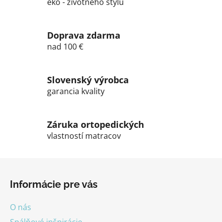
eko - životného štýlu
e
e
p
r
Doprava zdarma
v
nad 100 €
k
y
v
Slovenský výrobca
ý
garancia kvality
p
i
s
Záruka ortopedických
u
vlastností matracov
Z
á
Informácie pre vás
p
ä
O nás
t