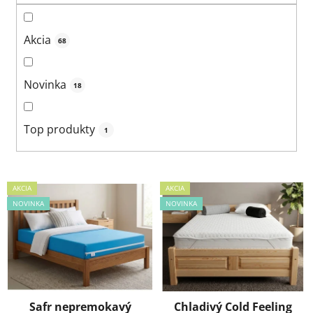
t
o
Akcia
68
v
Novinka
18
Top produkty
1
V
AKCIA
AKCIA
ý
NOVINKA
NOVINKA
p
i
s
p
r
Safr nepremokavý
Chladivý Cold Feeling
o