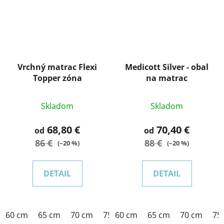
Vrchný matrac Flexi
Medicott Silver - obal
Topper zóna
na matrac
Skladom
Skladom
68,80 €
70,40 €
od
od
86 €
88 €
(–20 %)
(–20 %)
DETAIL
DETAIL
60 cm
65 cm
70 cm
75 cm
60 cm
80 cm
65 cm
85 cm
70 cm
90 cm
75