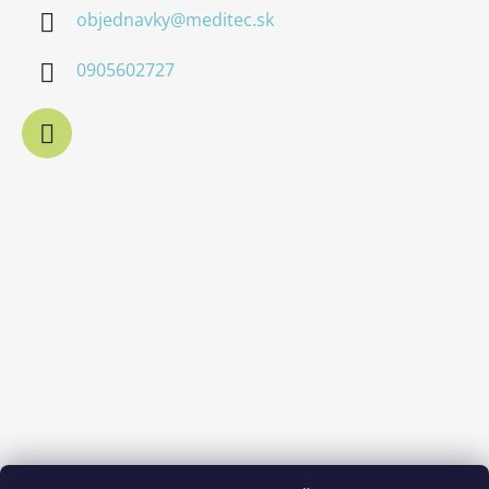
objednavky
@
meditec.sk
0905602727