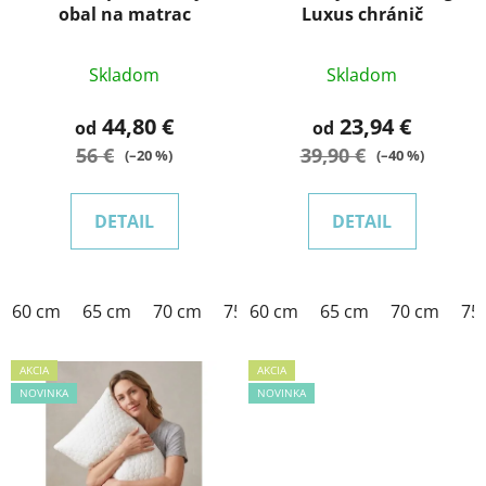
obal na matrac
Luxus chránič
d
u
Skladom
Skladom
k
t
44,80 €
23,94 €
od
od
o
56 €
39,90 €
(–20 %)
(–40 %)
v
DETAIL
DETAIL
60 cm
65 cm
70 cm
75 cm
60 cm
80 cm
65 cm
85 cm
70 cm
90 cm
75
AKCIA
AKCIA
NOVINKA
NOVINKA