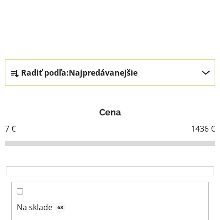
R
Radiť podľa:
Najpredávanejšie
a
d
e
Cena
n
i
7
€
1436
€
e
p
r
o
d
u
Na sklade
68
k