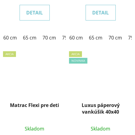
z
DETAIL
DETAIL
5
hviezdičiek.
60 cm
65 cm
70 cm
75 cm
60 cm
80 cm
65 cm
85 cm
70 cm
90 cm
75
AKCIA
AKCIA
NOVINKA
Matrac Flexi pre deti
Luxus páperový
vankúšik 40x40
Skladom
Skladom