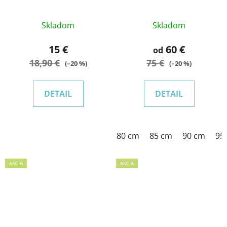
Skladom
Skladom
15 €
60 €
od
18,90 €
75 €
(–20 %)
(–20 %)
DETAIL
DETAIL
80 cm
85 cm
90 cm
95
AKCIA
AKCIA