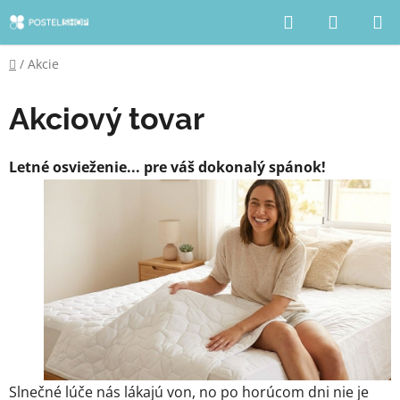
Prejsť
Hľadať
NÁKUP
na
KOŠÍK
obsah
Domov
/
Akcie
Akciový tovar
Letné osvieženie... pre váš dokonalý spánok!
Slnečné lúče nás lákajú von, no po horúcom dni nie je