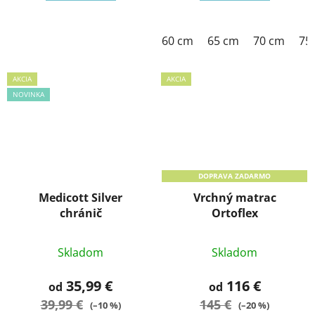
60 cm
65 cm
70 cm
75
AKCIA
AKCIA
NOVINKA
DOPRAVA ZADARMO
Medicott Silver
Vrchný matrac
chránič
Ortoflex
Skladom
Skladom
35,99 €
116 €
od
od
39,99 €
145 €
(–10 %)
(–20 %)