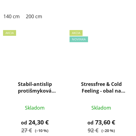
140 cm
200 cm
AKCIA
AKCIA
NOVINKA
Stabil-antislip
Stressfree & Cold
protišmyková
Feeling - obal na
podložka
matrac
Priemerné
Skladom
Skladom
hodnotenie
produktu
24,30 €
73,60 €
od
od
je
27 €
92 €
(–10 %)
(–20 %)
5,0