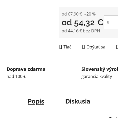
od 67,90 €
–20 %
od
54,32 €
od
44,16 €
bez DPH
Jednotková cena:
Tlač
Opýtať sa
Doprava zdarma
Slovenský výro
nad 100 €
garancia kvality
Popis
Diskusia