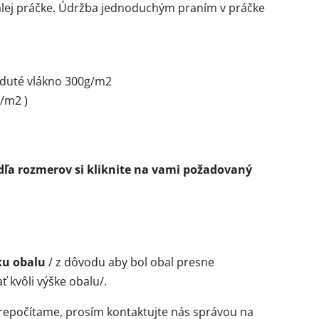
malej práčke. Údržba jednoduchým praním v práčke
é duté vlákno 300g/m2
g/m2 )
dľa rozmerov si kliknite na vami požadovaný
šku obalu
/ z dôvodu aby bol obal presne
 kvôli výške obalu/.
repočítame, prosím kontaktujte nás správou na