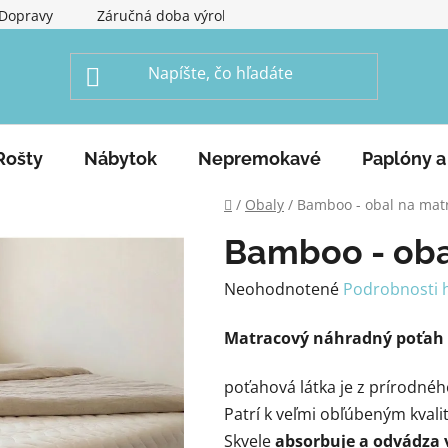
Dopravy
Záručná doba výrobku
Obchodné podmienky
Rošty
Nábytok
Nepremokavé
Paplóny a
Domov
/
Obaly
/
Bamboo - obal na mat
Bamboo - oba
Priemerné
Neohodnotené
Podrobnosti 
hodnotenie
Matracový náhradný poťa
produktu
je
poťahová látka je z prírodné
0,0
P
atrí k veľmi obľúbeným kva
z
Skvele
absorbuje a odvádza 