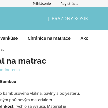
Prihlásenie
Registrácia
Podmienky ochrany osobných údajov
Vrátenie tovaru a
PRÁZDNY KOŠÍK
NÁKUPNÝ
KOŠÍK
 vankúše
Chrániče na matrace
Akcie
Ko
rac
l na matrac
hodnotenia
h Bamboo
ho bambusového vlákna, bavlny a polyesteru.
litným poťahovým materiálom.
vlhkosť
, rýchlo sa vysúša. Materiál je