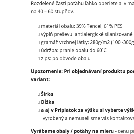
Rozdelené časti poťahu ľahko operiete aj v 
na 40 – 60 stupňov.
materiál obalu:
39% Tencel, 61% PES
výplň preševu: antialergické silanizovan
gramáž vrchnej látky: 280g/m2 (100 -300
údržba: pranie obalu do 60
˚C
zips: po obvode obalu
Upozornenie: Pri objednávaní produktu po
variant:
Šírka
Dĺžka
a aj v Príplatok za výšku si vyberte vý
vyrobený a nemuseli sme vás kontaktovať
Vyrábame obaly / poťahy na mieru
- cenu p