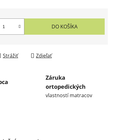
DO KOŠÍKA
Strážiť
Zdieľať
Záruka
bca
ortopedických
vlastností matracov