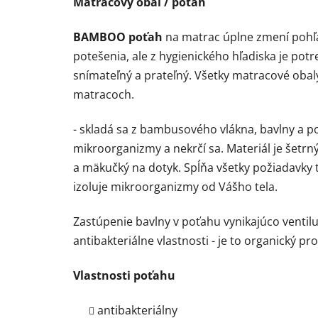
Matracový obal / poťah
BAMBOO poťah
na matrac úplne zmení pohľad
potešenia, ale z hygienického hľadiska je potr
snímateľný a prateľný. Všetky matracové oba
matracoch.
- skladá sa z bambusového vlákna, bavlny a 
mikroorganizmy a nekrčí sa. Materiál je šetrn
a mäkučký na dotyk. Spĺňa všetky požiadavky tý
izoluje mikroorganizmy od Vášho tela.
Zastúpenie bavlny v poťahu vynikajúco ventil
antibakteriálne vlastnosti - je to organický
Vlastnosti poťahu
antibakteriálny