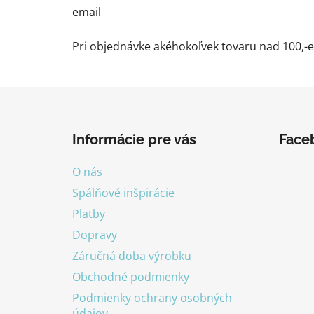
email
Pri objednávke akéhokoľvek tovaru nad 100,-e
Z
á
Informácie pre vás
Face
p
ä
O nás
t
Spálňové inšpirácie
i
Platby
e
Dopravy
Záručná doba výrobku
Obchodné podmienky
Podmienky ochrany osobných
údajov