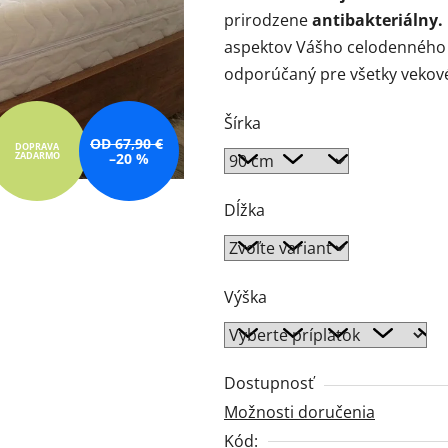
5
prirodzene
antibakteriálny.
hviezdičiek.
aspektov Vášho celodenného 
odporúčaný
pre všetky vekov
Šírka
OD 67,90 €
DOPRAVA
ZADARMO
–20 %
Dĺžka
Výška
Dostupnosť
Možnosti doručenia
Kód: