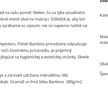
Dod
 na vašu posteľ. Nielen, čo sa týka vizuálneho
Kate
ebné meniť obal na matraci. Dôležité je, aby bol
ly vyrábame so zipsom, nie sú napevno našité na
Mate
mat
polyesteru. Poťah Bamboo prirodzene odpudzuje
ý voči životnému prostrediu. Je príjemný
kajúce sa hygienickej a estetickej stránky. Skvele
Obal
Špec
uje a zároveň udržiava mikroklímu. Má
 produkt. Gramáž vrchná látka Bamboo 280g/m2.