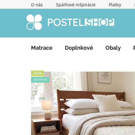
Prejsť
O nás
Spálňové inšpirácie
Platby
na
obsah
Matrace
Doplnkové
Obaly
AKCIA
NOVINKA