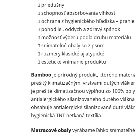
priedušný
schopnosť absorbovania vlhkosti
ochrana z hygienického hľadiska – pranie
pohodlie , oddych a zdravý spánok
možnosť výberu podľa druhu materiálu
snímateľné obaly so zipsom
rozmery klasické aj atypické
estetické vnímanie produktu
Bamboo
je prírodný produkt, ktorého materiá
prešitý klimatizačnými vrstvami dutých vláki
je prešité klimatizačnou výplňou zo 100% pol
antialergického silanizovaného dutého vlákna
obsahuje antialergické silanizované duté vlá
hygienická TNT netkaná textília.
Matracové obaly
vyrábame ľahko snímateľné