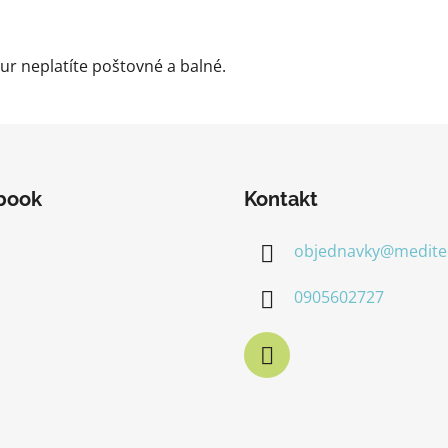
ur neplatíte poštovné a balné.
book
Kontakt
objednavky
@
medite
0905602727