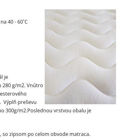
 na 40 - 60˚C
l je
en 280 g/m2. Vnútro
yesterového
.
Výplň preševu
kno 300g/m2.
Poslednou vrstvou obalu je
, so zipsom po celom obvode matraca.