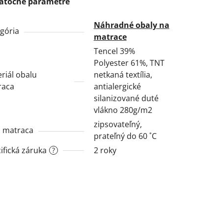
atočné parametre
Náhradné obaly na
gória
matrace
Tencel 39%
Polyester 61%, TNT
riál obalu
netkaná textília,
raca
antialergické
silanizované duté
vlákno 280g/m2
zipsovateľný,
 matraca
prateľný do 60 ˚C
ifická záruka
2 roky
?