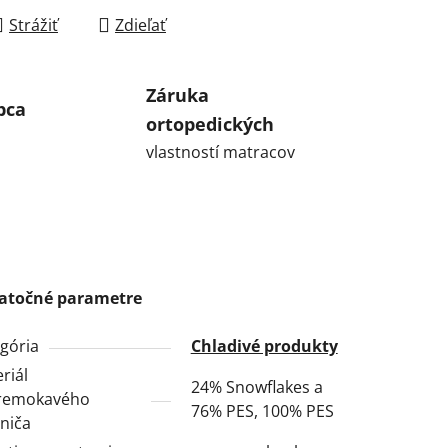
Strážiť
Zdieľať
Záruka
bca
ortopedických
vlastností matracov
atočné parametre
gória
Chladivé produkty
riál
24% Snowflakes a
remokavého
76% PES, 100% PES
niča