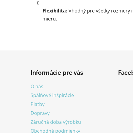
Flexibilita:
Vhodný pre všetky rozmery 
mieru.
Z
á
Informácie pre vás
Face
p
ä
O nás
t
Spálňové inšpirácie
i
Platby
e
Dopravy
Záručná doba výrobku
Obchodné podmienky