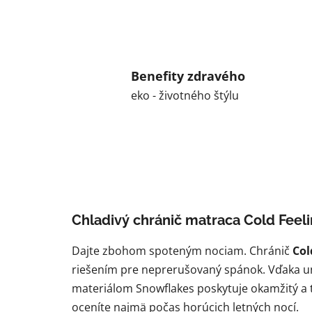
Benefity zdravého
eko - životného štýlu
Chladivý chránič matraca Cold Feel
Dajte zbohom spoteným nociam. Chránič
Col
riešením pre neprerušovaný spánok. Vďaka uni
materiálom Snowflakes poskytuje okamžitý a tr
oceníte najmä počas horúcich letných nocí.