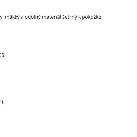
y, mäkký a odolný materiál šetrný k pokožke.
ES.
).