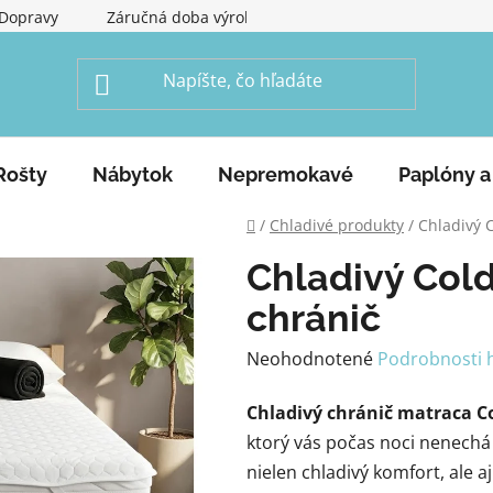
Dopravy
Záručná doba výrobku
Obchodné podmienky
Rošty
Nábytok
Nepremokavé
Paplóny a
Domov
/
Chladivé produkty
/
Chladivý 
Chladivý Cold
chránič
Priemerné
Neohodnotené
Podrobnosti 
hodnotenie
Chladivý chránič matraca Co
produktu
ktorý vás počas noci nenechá v
je
nielen chladivý komfort, ale 
0,0