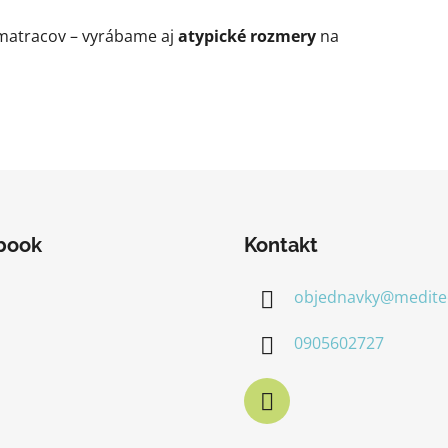
matracov – vyrábame aj
atypické rozmery
na
book
Kontakt
objednavky
@
medite
0905602727