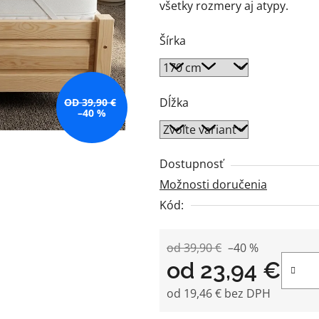
všetky rozmery aj atypy.
z
5
Šírka
hviezdičiek.
Dĺžka
OD 39,90 €
–40 %
Dostupnosť
Možnosti doručenia
Kód:
od 39,90 €
–40 %
od
23,94 €
od
19,46 €
bez DPH
Jednotková cena: