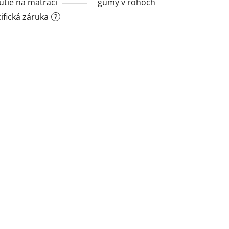
tie na matraci
gumy v rohoch
ifická záruka
?