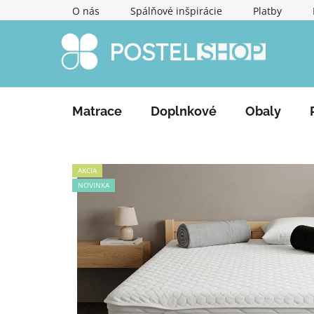
Prejsť
O nás
Spálňové inšpirácie
Platby
na
obsah
Matrace
Doplnkové
Obaly
AKCIA
NOVINKA