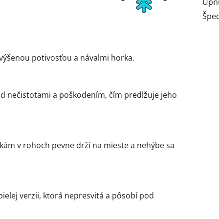
Upnu
Špec
zvýšenou potivosťou a návalmi horka.
d nečistotami a poškodením, čím predlžuje jeho
ám v rohoch pevne drží na mieste a nehýbe sa
elej verzii, ktorá nepresvitá a pôsobí pod