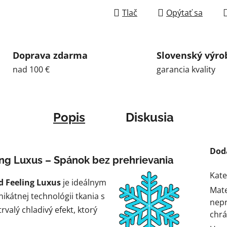
Tlač
Opýtať sa
Doprava zdarma
Slovenský výro
nad 100 €
garancia kvality
Popis
Diskusia
Dod
ing Luxus – Spánok bez prehrievania
Kate
d Feeling Luxus
je ideálnym
Mate
kátnej technológii tkania s
nep
valý chladivý efekt, ktorý
chrá