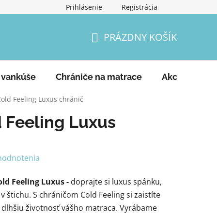
Prihlásenie
Registrácia
Podmienky ochrany osobných údajov
Vrátenie tovaru a
PRÁZDNY KOŠÍK
NÁKUPNÝ
KOŠÍK
 vankúše
Chrániče na matrace
Akcie
Ko
Cold Feeling Luxus chránič
 Feeling Luxus
hodnotenia
ld Feeling Luxus -
doprajte si luxus spánku,
 štichu. S chráničom Cold Feeling si zaistíte
aj dlhšiu životnosť vášho matraca. Vyrábame