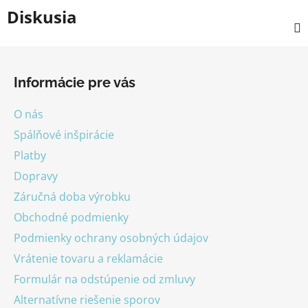
Diskusia
Z
á
Informácie pre vás
p
ä
O nás
t
Spálňové inšpirácie
i
Platby
e
Dopravy
Záručná doba výrobku
Obchodné podmienky
Podmienky ochrany osobných údajov
Vrátenie tovaru a reklamácie
Formulár na odstúpenie od zmluvy
Alternatívne riešenie sporov