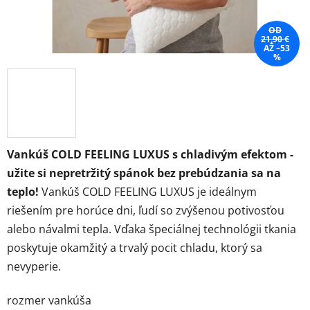
OD
21,90 €
AŽ –53
%
Vankúš COLD FEELING LUXUS s chladivým efektom -
užite si nepretržitý spánok bez prebúdzania sa na
teplo!
Vankúš COLD FEELING LUXUS je ideálnym
riešením pre horúce dni, ľudí so zvýšenou potivosťou
alebo návalmi tepla. Vďaka špeciálnej technológii tkania
poskytuje okamžitý a trvalý pocit chladu, ktorý sa
nevyperie.
rozmer vankúša