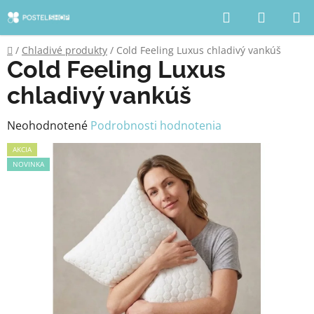
Prejsť
Hľadať
NÁKUP
na
KOŠÍK
obsah
Domov
/
Chladivé produkty
/
Cold Feeling Luxus chladivý vankúš
Cold Feeling Luxus
chladivý vankúš
Priemerné
Neohodnotené
Podrobnosti hodnotenia
hodnotenie
AKCIA
produktu
NOVINKA
je
0,0
z
5
hviezdičiek.