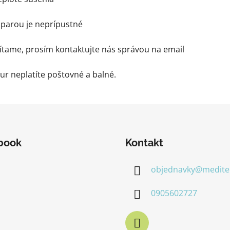
e parou je neprípustné
ítame, prosím kontaktujte nás správou na email
ur neplatíte poštovné a balné.
book
Kontakt
objednavky
@
medite
0905602727