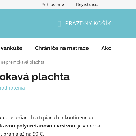
Prihlásenie
Registrácia
Podmienky ochrany osobných údajov
Vrátenie tovaru a
PRÁZDNY KOŠÍK
NÁKUPNÝ
KOŠÍK
 vankúše
Chrániče na matrace
Akcie
Ko
é nepremokavá plachta
okavá plachta
hodnotenia
é
 pre ležiacich a trpiacich inkontinenciou.
kavou polyuretánovou vrstvou
je vhodná
ť prania až na 90˚C.