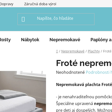
Dopravy
Záručná doba výrobku
Obchodné podmienky
Rošty
Nábytok
Nepremokavé
Paplóny a
Domov
/
Nepremokavé
/
Plachty
/
Frot
Froté neprem
Priemerné
Neohodnotené
Podrobnosti 
hodnotenie
Nepremokavá plachta
Frot
produktu
je
- je nenahraditeľnou pomôckou
0,0
Špeciálne upravená
nepremo
z
pre deti aj dospelých. Možnos