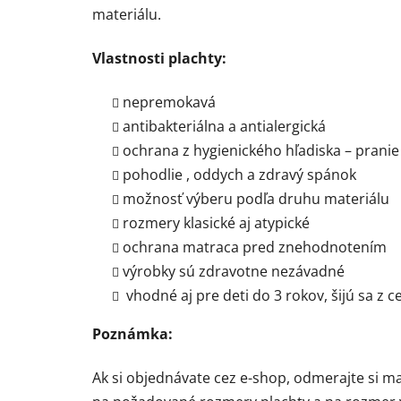
materiálu.
Vlastnosti plachty:
nepremokavá
antibakteriálna a antialergická
ochrana z hygienického hľadiska – prani
pohodlie , oddych a zdravý spánok
možnosť výberu podľa druhu materiálu
rozmery klasické aj atypické
ochrana matraca pred znehodnotením
výrobky sú zdravotne nezávadné
vhodné aj pre deti do 3 rokov, šijú sa z 
Poznámka:
Ak si objednávate cez e-shop, odmerajte si mat