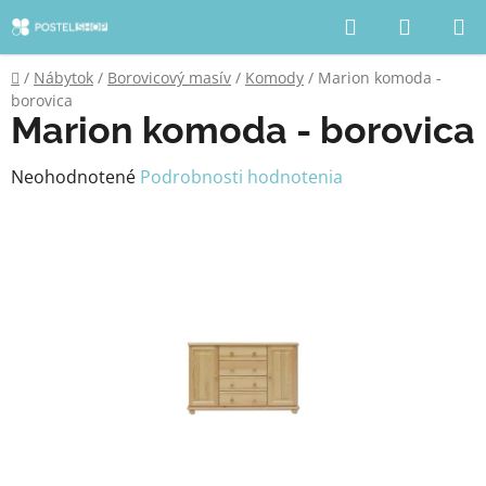
Prejsť
Hľadať
NÁKUP
na
KOŠÍK
obsah
Domov
/
Nábytok
/
Borovicový masív
/
Komody
/
Marion komoda -
borovica
Marion komoda - borovica
Priemerné
Neohodnotené
Podrobnosti hodnotenia
hodnotenie
produktu
je
0,0
z
5
hviezdičiek.