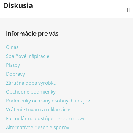
Diskusia
Z
á
Informácie pre vás
p
ä
O nás
t
Spálňové inšpirácie
i
Platby
e
Dopravy
Záručná doba výrobku
Obchodné podmienky
Podmienky ochrany osobných údajov
Vrátenie tovaru a reklamácie
Formulár na odstúpenie od zmluvy
Alternatívne riešenie sporov