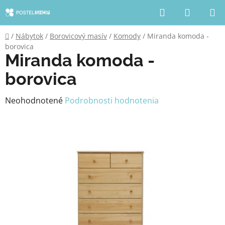
Prejsť
Hľadať
NÁKUP
na
KOŠÍK
obsah
Domov
/
Nábytok
/
Borovicový masív
/
Komody
/
Miranda komoda -
borovica
Miranda komoda -
borovica
Priemerné
Neohodnotené
Podrobnosti hodnotenia
hodnotenie
produktu
je
0,0
z
5
hviezdičiek.