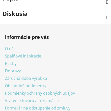
Diskusia
Z
á
Informácie pre vás
p
ä
O nás
t
Spálňové inšpirácie
i
Platby
e
Dopravy
Záručná doba výrobku
Obchodné podmienky
Podmienky ochrany osobných údajov
Vrátenie tovaru a reklamácie
Formulár na odstúpenie od zmluvy