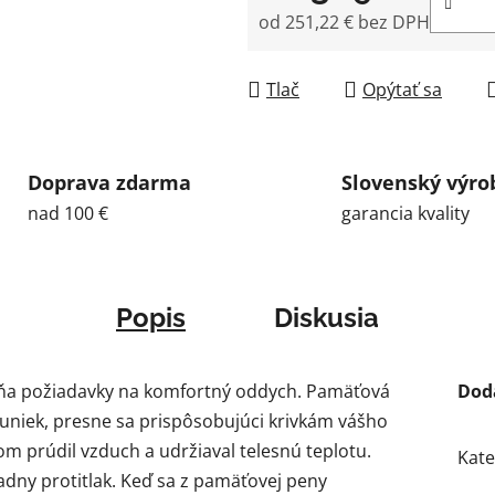
od
251,22 €
bez DPH
Jednotková cena:
Tlač
Opýtať sa
Doprava zdarma
Slovenský výro
nad 100 €
garancia kvality
Popis
Diskusia
ňa požiadavky na komfortný oddych. Pamäťová
Dod
buniek, presne sa prispôsobujúci krivkám vášho
m prúdil vzduch a udržiaval telesnú teplotu.
Kate
dny protitlak. Keď sa z pamäťovej peny