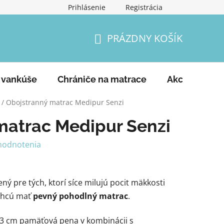
Prihlásenie
Registrácia
Podmienky ochrany osobných údajov
Vrátenie tovaru a
PRÁZDNY KOŠÍK
NÁKUPNÝ
KOŠÍK
 vankúše
Chrániče na matrace
Akcie
Ko
/
Obojstranný matrac Medipur Senzi
matrac Medipur Senzi
hodnotenia
ený pre tých, ktorí síce milujú pocit mäkkosti
chcú mať
pevný pohodlný matrac
.
 3 cm pamäťová pena v kombinácii s