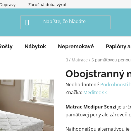
Dopravy
Záručná doba výrobku
Obchodné podmienky
Rošty
Nábytok
Nepremokavé
Paplóny a
Domov
/
Matrace
/
S pamäťovou penou
Obojstranný 
Priemerné
Neohodnotené
Podrobnosti 
hodnotenie
Značka:
Meditec sk
produktu
Matrac Medipur Senzi
je urč
je
pamäťovej peny ale zároveň 
0,0
z
Najhodnejšou alternatívou je