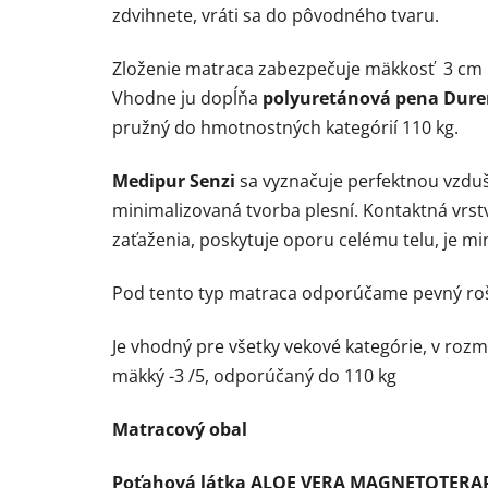
zdvihnete, vráti sa do pôvodného tvaru.
Zloženie matraca zabezpečuje mäkkosť 3 cm 
Vhodne ju dopĺňa
polyuretánová pena Dur
pružný do hmotnostných kategórií 110 kg.
Medipur Senzi
sa vyznačuje perfektnou vzdu
minimalizovaná tvorba plesní. Kontaktná vrst
zaťaženia, poskytuje oporu celému telu, je m
Pod tento typ matraca odporúčame pevný rošt
Je vhodný pre všetky vekové kategórie, v rozme
mäkký -3 /5, odporúčaný do 110 kg
Matracový obal
Poťahová látka
ALOE VERA MAGNETOTERA