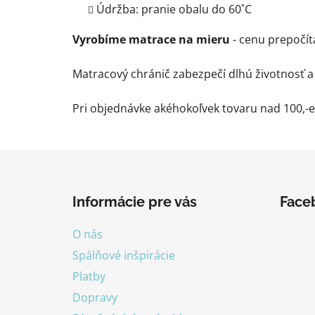
Údržba: pranie obalu do 60
˚C
Vyrobíme matrace na mieru
- cenu prepočít
Matracový chránič zabezpečí dlhú životnosť 
Pri objednávke akéhokoľvek tovaru nad 100,-e
Z
á
Informácie pre vás
Face
p
ä
O nás
t
Spálňové inšpirácie
i
Platby
e
Dopravy