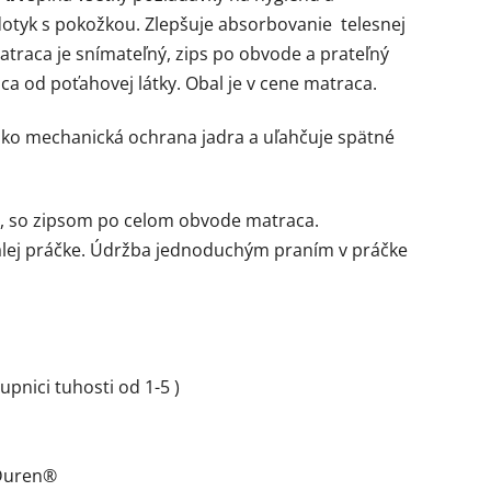
a dotyk s pokožkou. Zlepšuje absorbovanie telesnej
atraca je snímateľný, zips po obvode a prateľný
ca od poťahovej látky. Obal je v cene matraca.
 ako mechanická ochrana jadra a uľahčuje spätné
, so zipsom po celom obvode matraca.
malej práčke. Údržba jednoduchým praním v práčke
upnici tuhosti od 1-5 )
 Duren®