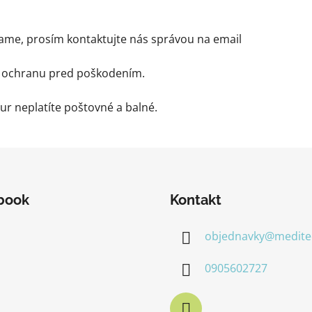
ame, prosím kontaktujte nás správou na email
a ochranu pred poškodením.
ur neplatíte poštovné a balné.
book
Kontakt
objednavky
@
medite
0905602727