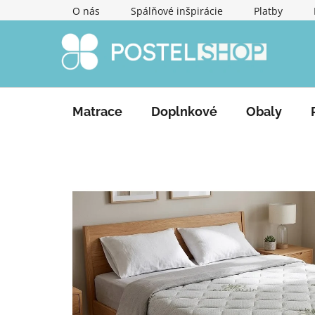
Prejsť
O nás
Spálňové inšpirácie
Platby
na
obsah
Matrace
Doplnkové
Obaly