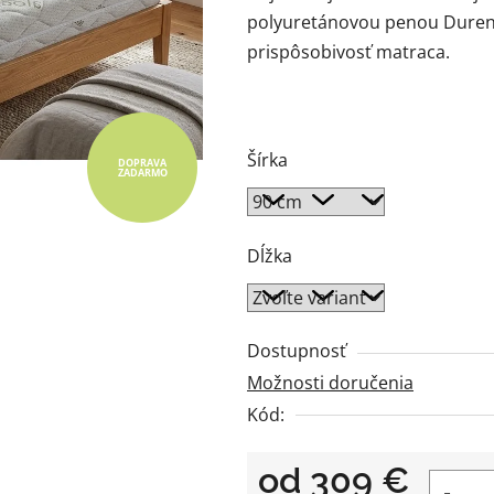
5
polyuretánovou penou Duren®
hviezdičiek.
prispôsobivosť matraca.
Šírka
DOPRAVA
ZADARMO
Dĺžka
Dostupnosť
Možnosti doručenia
Kód:
od
309 €