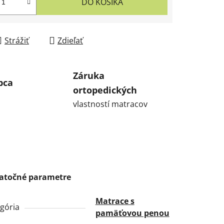
DO KOŠÍKA
Strážiť
Zdieľať
Záruka
bca
ortopedických
vlastností matracov
atočné parametre
Matrace s
gória
pamäťovou penou