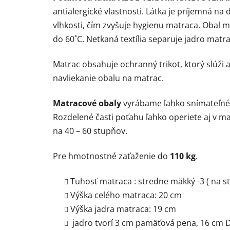
antialergické vlastnosti. Látka je príjemná n
vlhkosti, čím zvyšuje hygienu matraca. Obal m
do 60˚C. Netkaná textília separuje jadro matra
Matrac obsahuje ochranný trikot, ktorý slúži
navliekanie obalu na matrac.
Matracové obaly
vyrábame ľahko snímateľné
Rozdelené časti poťahu ľahko operiete aj v 
na 40 – 60 stupňov.
Pre hmotnostné zaťaženie do
110 kg
.
Tuhosť matraca : stredne mäkký -3 ( na st
Výška celého matraca: 20 cm
Výška jadra matraca: 19 cm
jadro tvorí 3 cm pamäťová pena, 16 cm