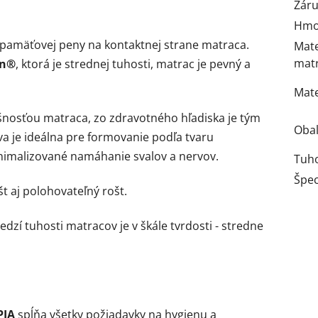
Zár
Hmot
pamäťovej peny na kontaktnej strane matraca.
Mate
mat
en®
,
ktorá je strednej tuhosti, matrac je pevný a
Mate
šnosťou matraca, zo zdravotného hľadiska je tým
Obal
va je ideálna pre formovanie podľa tvaru
inimalizované namáhanie svalov a nervov.
Tuho
Špec
 aj polohovateľný rošt.
dzí tuhosti matracov je v škále tvrdosti - stredne
PIA
spĺňa všetky požiadavky na hygienu a