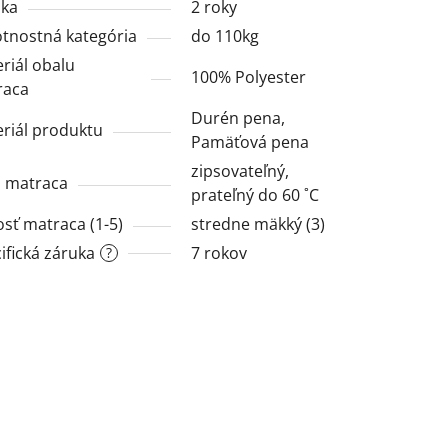
uka
2 roky
nostná kategória
do 110kg
riál obalu
100% Polyester
raca
Durén pena,
riál produktu
Pamäťová pena
zipsovateľný,
 matraca
prateľný do 60 ˚C
sť matraca (1-5)
stredne mäkký (3)
ifická záruka
7 rokov
?