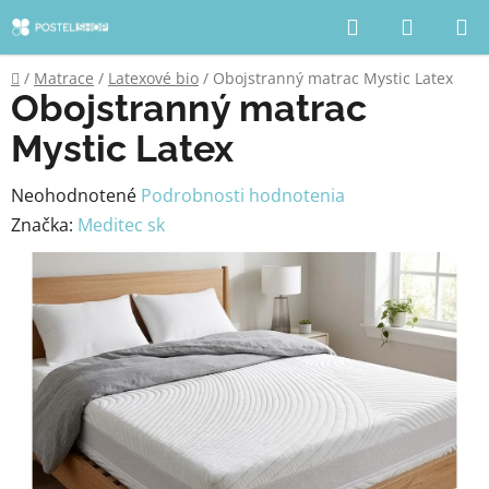
Prejsť
Hľadať
NÁKUP
na
KOŠÍK
obsah
Domov
/
Matrace
/
Latexové bio
/
Obojstranný matrac Mystic Latex
Obojstranný matrac
Mystic Latex
Priemerné
Neohodnotené
Podrobnosti hodnotenia
hodnotenie
Značka:
Meditec sk
produktu
je
0,0
z
5
hviezdičiek.