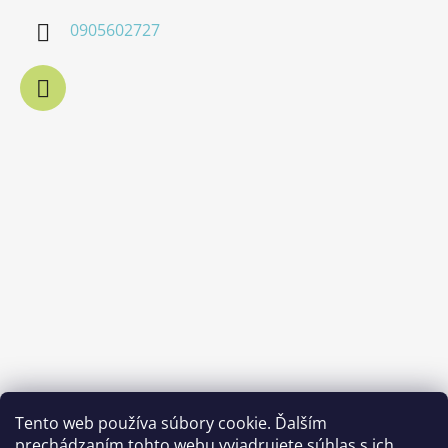
0905602727
Tento web používa súbory cookie. Ďalším
prechádzaním tohto webu vyjadrujete súhlas s ich