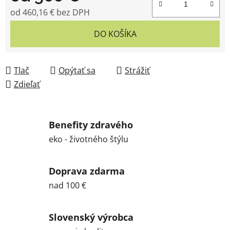
od
460,16 €
bez DPH
Jednotková cena:
DO KOŠÍKA
Tlač
Opýtať sa
Strážiť
Zdieľať
Benefity zdravého
eko - životného štýlu
Doprava zdarma
nad 100 €
Slovenský výrobca