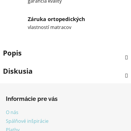
garancia kvality
Záruka ortopedických
vlastností matracov
Popis
Diskusia
Z
á
Informácie pre vás
p
ä
O nás
t
Spálňové inšpirácie
i
Platby