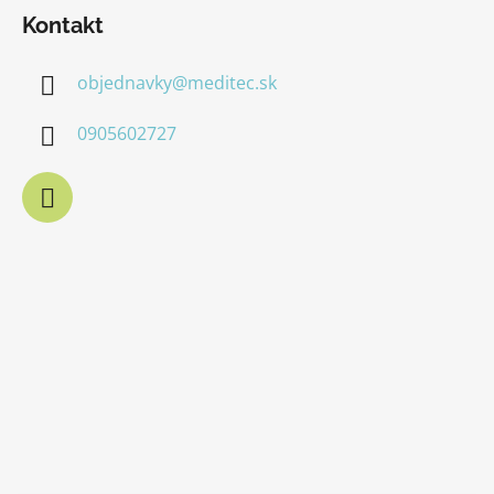
Kontakt
objednavky
@
meditec.sk
0905602727