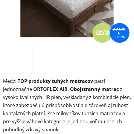
OD 579
DOPRAVA
€
ZADARMO
–20 %
Medzi
TOP produkty tuhých matracov
patrí
jednoznačne
ORTOFLEX AIR
.
Obojstranný matrac
z
vysoko kvalitných HR pien, vyskladaný z kombinácie pien,
ktoré zabezpečujú prispôsobivosť ale zároveň aj tuhosť
kontaktných platní. Pre milovníkov tuhších matracov a
pre vyššie váhové kategórie je jedinou voľbou pre ich
pohodlný zdravý spánok.