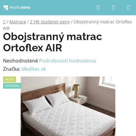
Prejsť
Hľadať
NÁKUP
na
KOŠÍK
obsah
Domov
/
Matrace
/
Z HR studenej peny
/
Obojstranný matrac Ortoflex
AIR
Obojstranný matrac
Ortoflex AIR
Priemerné
Neohodnotené
Podrobnosti hodnotenia
hodnotenie
Značka:
Meditec sk
produktu
AKCIA
je
NOVINKA
0,0
z
5
hviezdičiek.