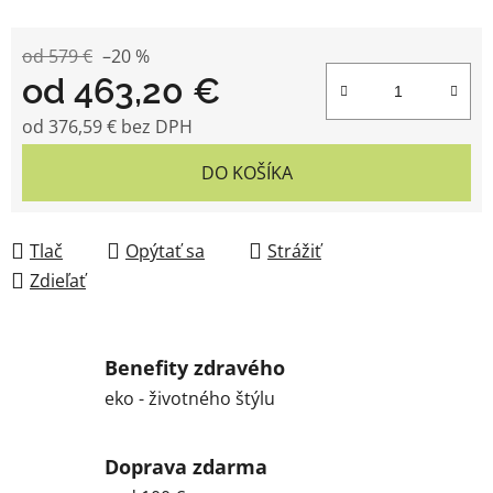
od 579 €
–20 %
od
463,20 €
od
376,59 €
bez DPH
Jednotková cena:
DO KOŠÍKA
Tlač
Opýtať sa
Strážiť
Zdieľať
Benefity zdravého
eko - životného štýlu
Doprava zdarma