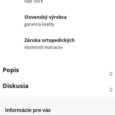
nad 100 €
Slovenský výrobca
garancia kvality
Záruka ortopedických
vlastností matracov
Popis
Diskusia
Z
á
Informácie pre vás
p