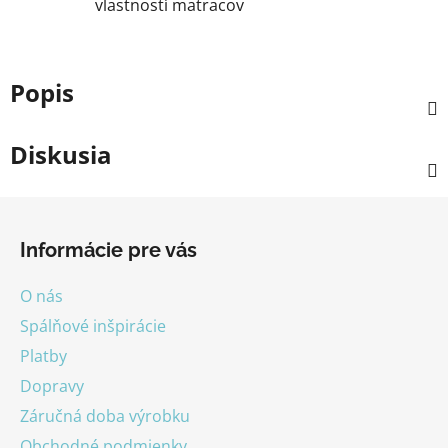
vlastností matracov
Popis
Diskusia
Z
á
Informácie pre vás
p
ä
O nás
t
Spálňové inšpirácie
i
Platby
e
Dopravy
Záručná doba výrobku
Obchodné podmienky