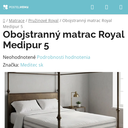
Prejsť
Hľadať
NÁKUP
na
KOŠÍK
obsah
Domov
/
Matrace
/
Pružinové Royal
/
Obojstranný matrac Royal
Medipur 5
Obojstranný matrac Royal
Medipur 5
Priemerné
Neohodnotené
Podrobnosti hodnotenia
hodnotenie
Značka:
Meditec sk
produktu
je
0,0
z
5
hviezdičiek.