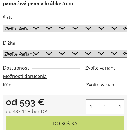
pamäťová pena
v hrúbke 5 cm
.
Šírka
Dĺžka
Dostupnosť
Zvoľte variant
Možnosti doručenia
Kód:
Zvoľte variant
od
593 €
od
482,11 €
bez DPH
Jednotková cena:
DO KOŠÍKA