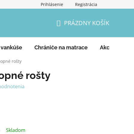
Prihlásenie
Registrácia
Podmienky ochrany osobných údajov
Vrátenie tovaru a
PRÁZDNY KOŠÍK
NÁKUPNÝ
KOŠÍK
 vankúše
Chrániče na matrace
Akcie
Ko
lopné rošty
lopné rošty
hodnotenia
Skladom