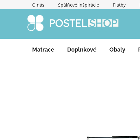
Prejsť
O nás
Spálňové inšpirácie
Platby
na
obsah
Matrace
Doplnkové
Obaly