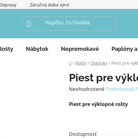
Dopravy
Záručná doba výrobku
Obchodné podmienky
Rošty
Nábytok
Nepremokavé
Paplóny a
Domov
/
Rošty
/
Doplnky
/
Piest pre výk
Piest pre výk
Priemerné
Neohodnotené
Podrobnosti 
hodnotenie
Piest pre výklopné rošty
produktu
je
0,0
z
Dostupnosť