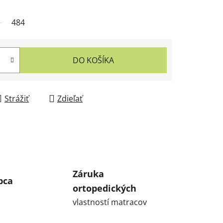
484
DO KOŠÍKA
Strážiť
Zdieľať
Záruka
bca
ortopedických
vlastností matracov