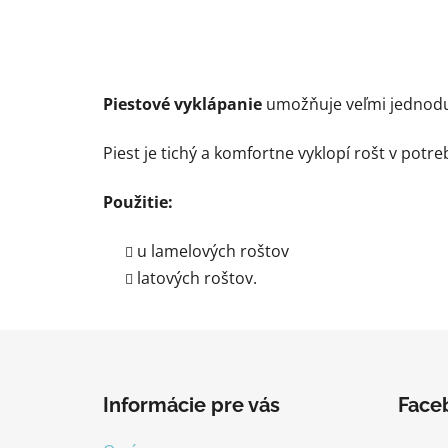
Piestové vyklápanie
umožňuje veľmi jednoduc
Piest je tichý a komfortne vyklopí rošt v potr
Použitie:
u lamelových roštov
latových roštov.
Z
á
Informácie pre vás
Face
p
ä