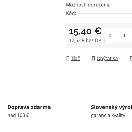
5
Možnosti doručenia
hviezdičiek.
Kód:
15,40 €
12,52 € bez DPH
Jednotková cena:
Tlač
Opýtať sa
Doprava zdarma
Slovenský výro
nad 100 €
garancia kvality