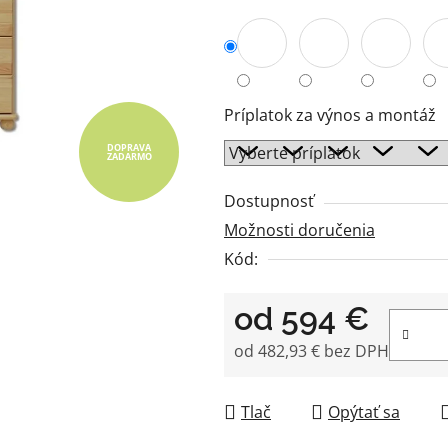
5
hviezdičiek.
Príplatok za výnos a montáž
DOPRAVA
ZADARMO
Dostupnosť
Možnosti doručenia
Kód:
od
594 €
od
482,93 €
bez DPH
Jednotková cena:
Tlač
Opýtať sa