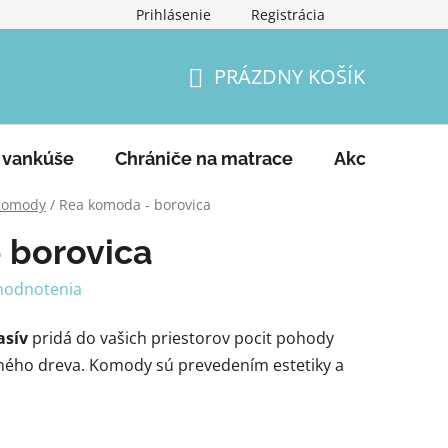
Prihlásenie
Registrácia
Podmienky ochrany osobných údajov
Vrátenie tovaru a
PRÁZDNY KOŠÍK
NÁKUPNÝ
KOŠÍK
 vankúše
Chrániče na matrace
Akcie
Ko
Komody
/
Rea komoda - borovica
 borovica
hodnotenia
asív
pridá do vašich priestorov pocit pohody
ného dreva. Komody sú prevedením estetiky a