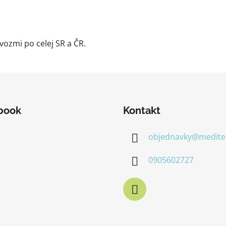
ozmi po celej SR a ČR.
book
Kontakt
objednavky
@
medite
0905602727