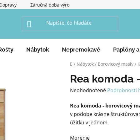
Dopravy
Záručná doba výrobku
Obchodné podmienky
Rošty
Nábytok
Nepremokavé
Paplóny a
Domov
/
Nábytok
/
Borovicový masív
/
Rea komoda -
Priemerné
Neohodnotené
Podrobnosti 
hodnotenie
Rea komoda - borovicový m
produktu
v podobe krásne štruktúrova
je
úžitku v jednom.
0,0
z
Morenie