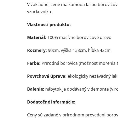
V základnej cene má komoda farbu borovicové
vzorkovníku.
Vlastnosti produktu:
Materiál:
100% masívne borovicové drevo
Rozmery:
90cm, výška 138cm, hĺbka 42cm
Farba:
Prírodná borovica (možnosť morenia za
Povrchová úprava:
ekologicky nezávadný lak
Balenie:
nábytok je dodávaný v demonte (v ro
Dodatočné informácie:
Ceny sú zadané v prírodnom prevedení borov