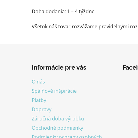
Doba dodania: 1 – 4 týždne
Všetok náš tovar rozvážame pravidelnými rozv
Z
á
Informácie pre vás
Face
p
ä
O nás
t
Spálňové inšpirácie
i
Platby
e
Dopravy
Záručná doba výrobku
Obchodné podmienky
Podmienky ochrany osobných