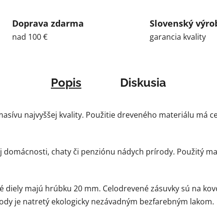
Doprava zdarma
Slovenský výro
nad 100 €
garancia kvality
Popis
Diskusia
sívu najvyššej kvality. Použitie dreveného materiálu má cel
 domácnosti, chaty či penziónu nádych prírody. Použitý mat
 diely majú hrúbku 20 mm. Celodrevené zásuvky sú na kov
mody je natretý ekologicky nezávadným bezfarebným lakom.