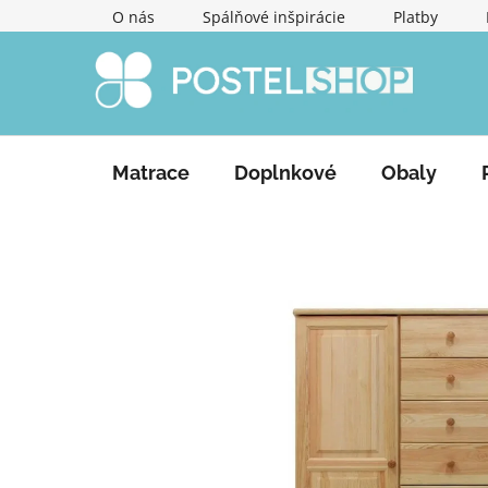
Prejsť
O nás
Spálňové inšpirácie
Platby
na
obsah
Matrace
Doplnkové
Obaly