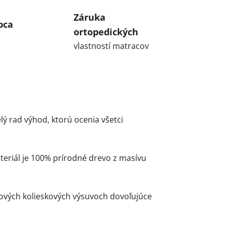
Záruka
bca
ortopedických
vlastností matracov
ý rad výhod, ktorú ocenia všetci
eriál je 100% prírodné drevo z masívu
ových kolieskových výsuvoch dovoľujúce