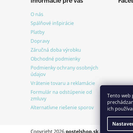
Informácie pre vás
Face
p
ä
O nás
t
Spálňové inšpirácie
i
Platby
e
Dopravy
Záručná doba výrobku
Obchodné podmienky
Podmienky ochrany osobných
údajov
Vrátenie tovaru a reklamácie
Formulár na odstúpenie od
Tento web 
zmluvy
prechádzan
Alternatívne riešenie sporov
ich používa
Nastave
Copyright 2026
postelshop.sk
. Všetky práva 