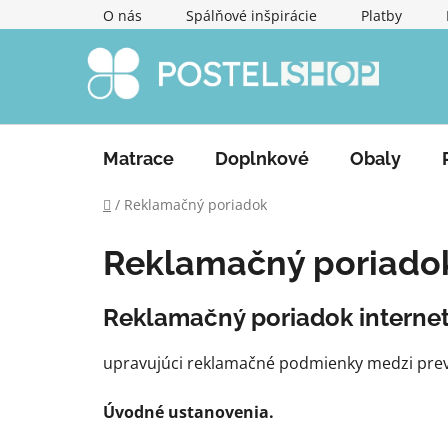
Prejsť
O nás
Spálňové inšpirácie
Platby
na
obsah
Matrace
Doplnkové
Obaly
Domov
/
Reklamačný poriadok
Reklamačný poriado
Reklamačný poriadok intern
upravujúci reklamačné podmienky medzi prevá
Úvodné ustanovenia.