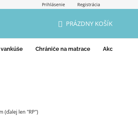
Prihlásenie
Registrácia
Podmienky ochrany osobných údajov
Vrátenie tovaru a
PRÁZDNY KOŠÍK
NÁKUPNÝ
KOŠÍK
 vankúše
Chrániče na matrace
Akcie
Ko
(ďalej len "RP")