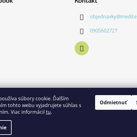
book
Kontakt
objednavky
@
medite
0905602727
používa súbory cookie. Ďalším
Odmietnuť
ím tohto webu vyjadrujete súhlas s
ním. Viac informácií
tu
.
nie
vyhradené.