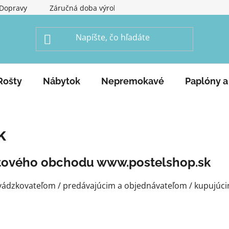
Dopravy
Záručná doba výrobku
Obchodné podmienky
Rošty
Nábytok
Nepremokavé
Paplóny a
k
etového obchodu www.postelshop.sk
dzkovateľom / predávajúcim a objednávateľom / kupujúcim 