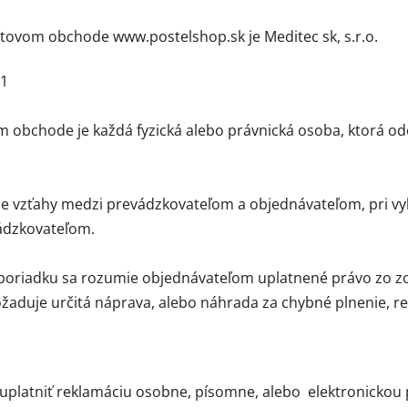
tovom obchode www.postelshop.sk je Meditec sk, s.r.o.
51
 obchode je každá fyzická alebo právnická osoba, ktorá od
 vzťahy medzi prevádzkovateľom a objednávateľom, pri vyba
vádzkovateľom.
poriadku sa rozumie objednávateľom uplatnené právo zo zo
aduje určitá náprava, alebo náhrada za chybné plnenie, r
uplatniť reklamáciu osobne, písomne, alebo elektronickou 