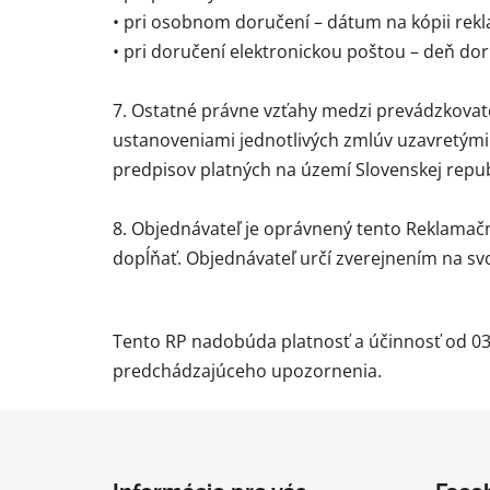
• pri osobnom doručení – dátum na kópii rek
• pri doručení elektronickou poštou – deň dor
7. Ostatné právne vzťahy medzi prevádzkova
ustanoveniami jednotlivých zmlúv uzavretým
predpisov platných na území Slovenskej republ
8. Objednávateľ je oprávnený tento Reklamač
dopĺňať. Objednávateľ určí zverejnením na sv
Tento RP nadobúda platnosť a účinnosť od 03.
predchádzajúceho upozornenia.
Z
á