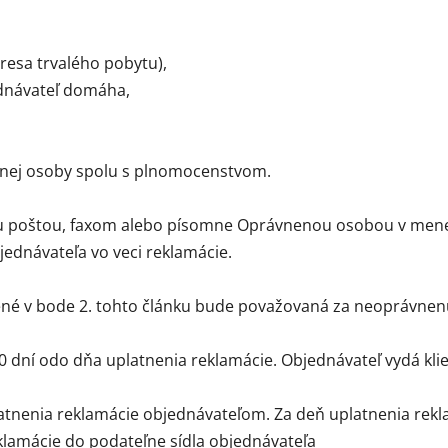
resa trvalého pobytu),
ednávateľ domáha,
enej osoby spolu s plnomocenstvom.
ou poštou, faxom alebo písomne Oprávnenou osobou v mene 
ednávateľa vo veci reklamácie.
dené v bode 2. tohto článku bude považovaná za neoprávnen
30 dní odo dňa uplatnenia reklamácie. Objednávateľ vydá kl
atnenia reklamácie objednávateľom. Za deň uplatnenia rekl
eklamácie do podateľne sídla objednávateľa