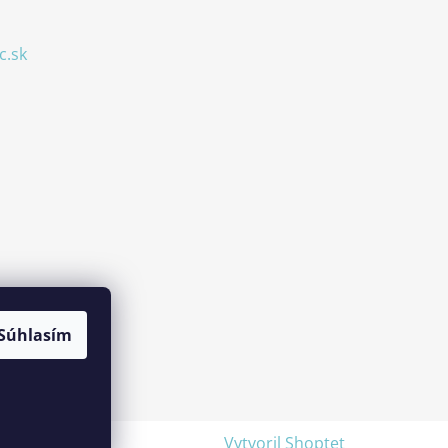
c.sk
Súhlasím
Vytvoril Shoptet