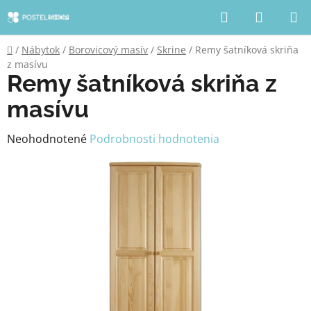
Prejsť
Hľadať
NÁKUP
na
KOŠÍK
obsah
Domov
/
Nábytok
/
Borovicový masív
/
Skrine
/
Remy šatníková skriňa
z masívu
Remy šatníková skriňa z
masívu
Priemerné
Neohodnotené
Podrobnosti hodnotenia
hodnotenie
produktu
je
0,0
z
5
hviezdičiek.