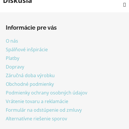
Diskusia
Z
á
Informácie pre vás
p
ä
O nás
t
Spálňové inšpirácie
i
Platby
e
Dopravy
Záručná doba výrobku
Obchodné podmienky
Podmienky ochrany osobných údajov
Vrátenie tovaru a reklamácie
Formulár na odstúpenie od zmluvy
Alternatívne riešenie sporov