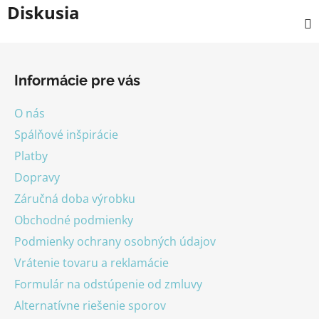
Diskusia
Z
á
Informácie pre vás
p
ä
O nás
t
Spálňové inšpirácie
i
Platby
e
Dopravy
Záručná doba výrobku
Obchodné podmienky
Podmienky ochrany osobných údajov
Vrátenie tovaru a reklamácie
Formulár na odstúpenie od zmluvy
Alternatívne riešenie sporov