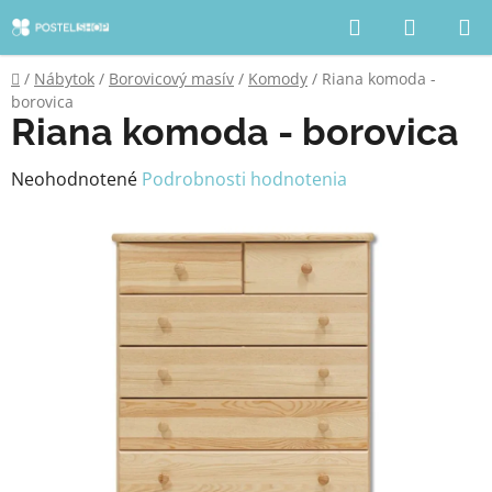
Prejsť
Hľadať
NÁKUP
na
KOŠÍK
obsah
Domov
/
Nábytok
/
Borovicový masív
/
Komody
/
Riana komoda -
borovica
Riana komoda - borovica
Priemerné
Neohodnotené
Podrobnosti hodnotenia
hodnotenie
produktu
je
0,0
z
5
hviezdičiek.