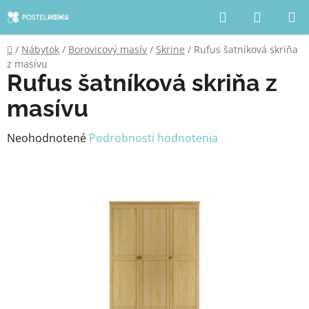
Prejsť
Hľadať
NÁKUP
na
KOŠÍK
obsah
Domov
/
Nábytok
/
Borovicový masív
/
Skrine
/
Rufus šatníková skriňa
z masívu
Rufus šatníková skriňa z
masívu
Priemerné
Neohodnotené
Podrobnosti hodnotenia
hodnotenie
produktu
je
0,0
z
5
hviezdičiek.