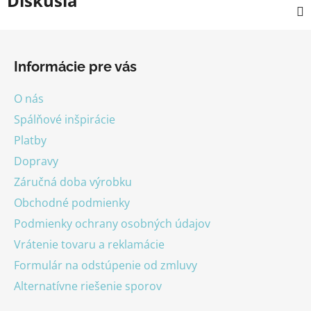
Diskusia
Z
á
Informácie pre vás
p
ä
O nás
t
Spálňové inšpirácie
i
Platby
e
Dopravy
Záručná doba výrobku
Obchodné podmienky
Podmienky ochrany osobných údajov
Vrátenie tovaru a reklamácie
Formulár na odstúpenie od zmluvy
Alternatívne riešenie sporov