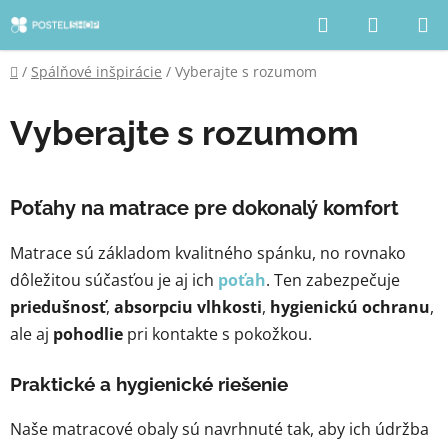
Prejsť
Hľadať
NÁKUP
na
KOŠÍK
obsah
Domov
/
Spálňové inšpirácie
/
Vyberajte s rozumom
Vyberajte s rozumom
Poťahy na matrace pre dokonalý komfort
Matrace sú základom kvalitného spánku, no rovnako
dôležitou súčasťou je aj ich
poťah
. Ten zabezpečuje
priedušnosť
,
absorpciu vlhkosti
,
hygienickú ochranu
,
ale aj
pohodlie
pri kontakte s pokožkou.
Praktické a hygienické riešenie
Naše matracové obaly sú navrhnuté tak, aby ich údržba