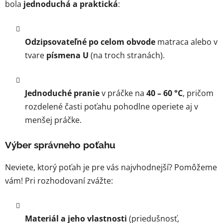
bola
jednoduchá a praktická
:
Odzipsovateľné po celom obvode
matraca alebo v
tvare
písmena U
(na troch stranách).
Jednoduché pranie
v práčke na
40 – 60 °C
, pričom
rozdelené časti poťahu pohodlne operiete aj v
menšej práčke.
Výber správneho poťahu
Neviete, ktorý poťah je pre vás najvhodnejší? Pomôžeme
vám! Pri rozhodovaní zvážte:
Materiál a jeho vlastnosti
(priedušnosť,