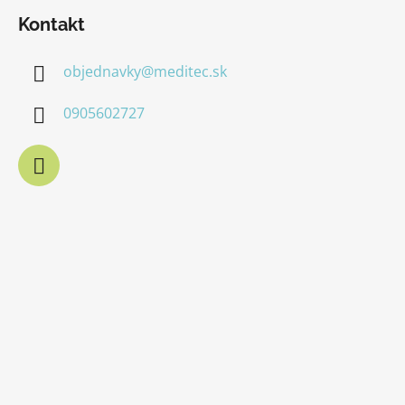
Kontakt
objednavky
@
meditec.sk
0905602727