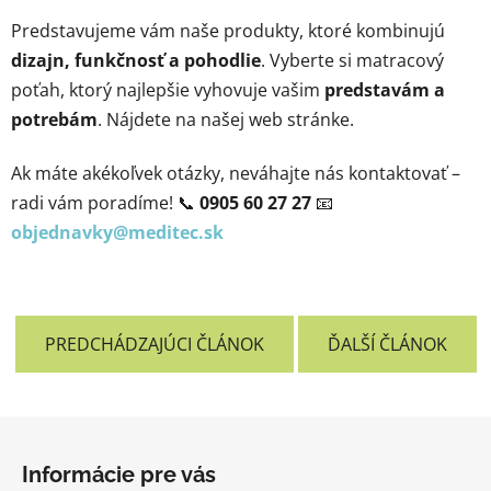
Predstavujeme vám naše produkty, ktoré kombinujú
dizajn, funkčnosť a pohodlie
. Vyberte si matracový
poťah, ktorý najlepšie vyhovuje vašim
predstavám a
potrebám
. Nájdete na našej web stránke.
Ak máte akékoľvek otázky, neváhajte nás kontaktovať –
radi vám poradíme! 📞
0905 60 27 27
📧
objednavky@meditec.sk
PREDCHÁDZAJÚCI ČLÁNOK
ĎALŠÍ ČLÁNOK
Z
á
Informácie pre vás
p