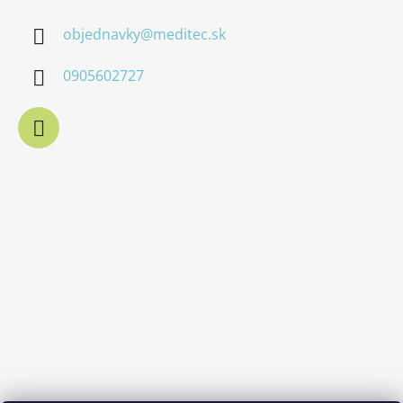
objednavky
@
meditec.sk
0905602727