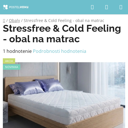
Prejsť
Hľadať
NÁKUP
na
KOŠÍK
obsah
Domov
/
Obaly
/
Stressfree & Cold Feeling - obal na matrac
Stressfree & Cold Feeling
- obal na matrac
Priemerné
1 hodnotenie
Podrobnosti hodnotenia
hodnotenie
AKCIA
produktu
NOVINKA
je
5,0
z
5
hviezdičiek.