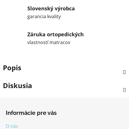
Slovenský výrobca
garancia kvality
Záruka ortopedických
vlastností matracov
Popis
Diskusia
Z
á
Informácie pre vás
p
ä
O nás