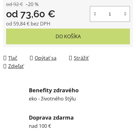
od 92 €
–20 %
od
73,60 €
od
59,84 €
bez DPH
Jednotková cena:
DO KOŠÍKA
Tlač
Opýtať sa
Strážiť
Zdieľať
Benefity zdravého
eko - životného štýlu
Doprava zdarma
nad 100 €