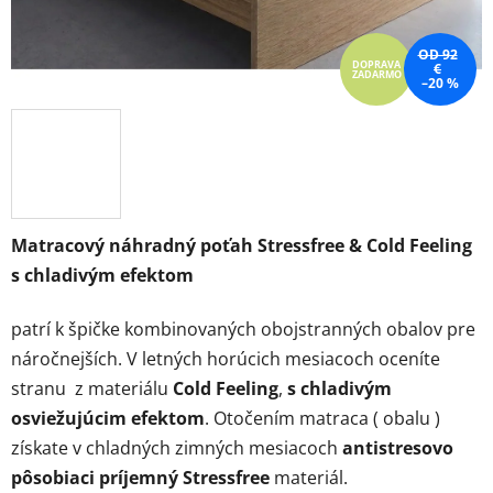
OD 92
DOPRAVA
€
ZADARMO
–20 %
Matracový náhradný poťah
Stressfree & Cold Feeling
s chladivým efektom
patrí k špičke kombinovaných obojstranných obalov pre
náročnejších. V letných horúcich mesiacoch
oceníte
stranu z materiálu
Cold Feeling
,
s
chladivým
osviežujúcim efektom
. Otočením matraca ( obalu )
získate v chladných zimných mesiacoch
antistresovo
pôsobiaci príjemný
Stressfree
materiál.