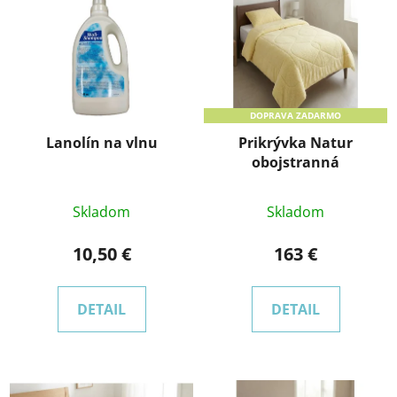
DOPRAVA ZADARMO
Lanolín na vlnu
Prikrývka Natur
obojstranná
Priemerné
Skladom
Skladom
hodnotenie
produktu
10,50 €
163 €
je
2,8
DETAIL
DETAIL
z
5
hviezdičiek.