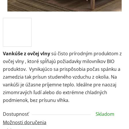
Vankúše z ovčej vlny
sú čisto prírodným produktom z
ovčej vlny , ktoré spĺňajú požiadavky milovníkov BIO
produktov. Vynikajúco sa prispôsobia počas spánku a
zamedzia tak prísun studeného vzduchu z okolia. Na
vankúši je úžasne príjemne teplo. Ideálne pre naozaj
zimomravých ľudí alebo do extrémne chladných
podmienok, bez prísunu vlhka.
Dostupnosť
Skladom
Možnosti doručenia