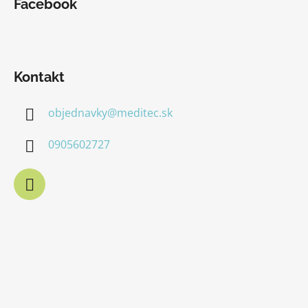
Facebook
Kontakt
objednavky
@
meditec.sk
0905602727