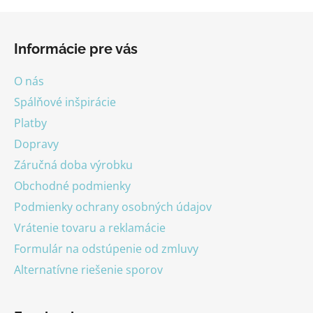
Z
á
Informácie pre vás
p
ä
O nás
t
Spálňové inšpirácie
i
Platby
e
Dopravy
Záručná doba výrobku
Obchodné podmienky
Podmienky ochrany osobných údajov
Vrátenie tovaru a reklamácie
Formulár na odstúpenie od zmluvy
Alternatívne riešenie sporov