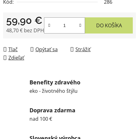
Kód:
286
59,90 €
DO KOŠÍKA
48,70 € bez DPH
Jednotková cena:
Tlač
Opýtať sa
Strážiť
Zdieľať
Benefity zdravého
eko - životného štýlu
Doprava zdarma
nad 100 €
Slovenský výrobca