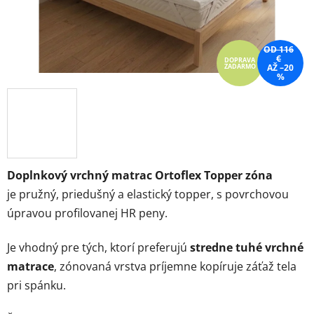
OD 116
€
DOPRAVA
ZADARMO
AŽ –20
%
Doplnkový vrchný matrac
Ortoflex Topper zóna
je
pružný, priedušný a elastický topper, s povrchovou
úpravou profilovanej HR peny.
Je vhodný pre tých, ktorí preferujú
stredne tuhé vrchné
matrace
, zónovaná vrstva príjemne kopíruje záťaž tela
pri spánku.