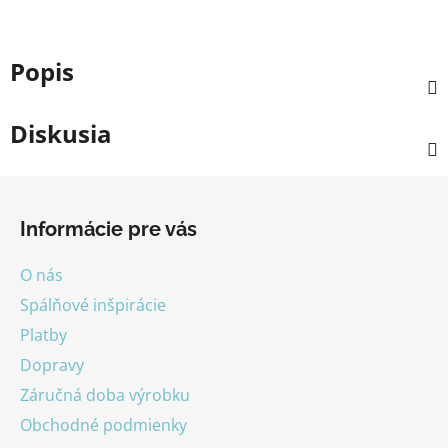
Popis
Diskusia
Z
á
Informácie pre vás
p
ä
O nás
t
Spálňové inšpirácie
i
Platby
e
Dopravy
Záručná doba výrobku
Obchodné podmienky