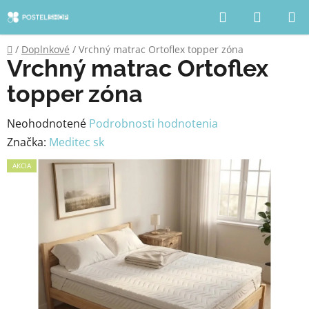
Prejsť
Hľadať
NÁKUP
na
KOŠÍK
obsah
Domov
/
Doplnkové
/
Vrchný matrac Ortoflex topper zóna
Vrchný matrac Ortoflex
topper zóna
Priemerné
Neohodnotené
Podrobnosti hodnotenia
hodnotenie
Značka:
Meditec sk
produktu
AKCIA
je
0,0
z
5
hviezdičiek.