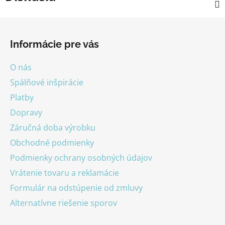
Z
á
Informácie pre vás
p
ä
O nás
t
Spálňové inšpirácie
i
Platby
e
Dopravy
Záručná doba výrobku
Obchodné podmienky
Podmienky ochrany osobných údajov
Vrátenie tovaru a reklamácie
Formulár na odstúpenie od zmluvy
Alternatívne riešenie sporov