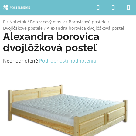
Prejsť
Hľadať
NÁKUP
na
KOŠÍK
obsah
Domov
/
Nábytok
/
Borovicový masív
/
Borovicové postele
/
Dvojlôžkové postele
/
Alexandra borovica dvojlôžková posteľ
Alexandra borovica
dvojlôžková posteľ
Priemerné
Neohodnotené
Podrobnosti hodnotenia
hodnotenie
produktu
je
0,0
z
5
hviezdičiek.