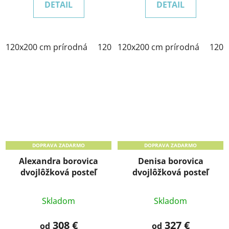
DETAIL
DETAIL
120x200 cm prírodná
120x200 cm morenie dub
120x200 cm prírodná
120x2
120x
DOPRAVA ZADARMO
DOPRAVA ZADARMO
Alexandra borovica
Denisa borovica
dvojlôžková posteľ
dvojlôžková posteľ
Skladom
Skladom
308 €
327 €
od
od