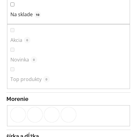
d
u
Na sklade
10
k
t
o
Akcia
0
v
Novinka
0
Top produkty
0
Morenie
šírka a dĺžka