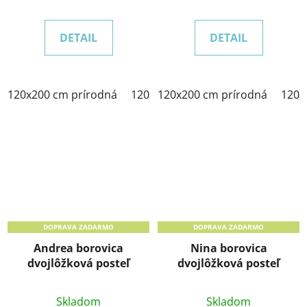
DETAIL
DETAIL
120x200 cm prírodná
120x200 cm morenie dub
120x200 cm prírodná
120x2
120x
DOPRAVA ZADARMO
DOPRAVA ZADARMO
Andrea borovica
Nina borovica
dvojlôžková posteľ
dvojlôžková posteľ
Skladom
Skladom