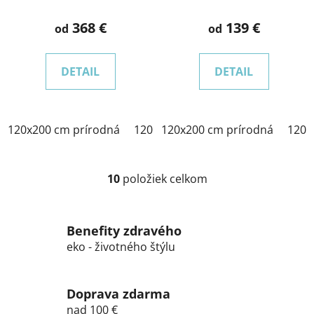
368 €
139 €
od
od
DETAIL
DETAIL
120x200 cm prírodná
120x200 cm morenie dub
120x200 cm prírodná
120x2
120x
10
položiek celkom
O
v
l
Benefity zdravého
á
eko - životného štýlu
d
a
c
Doprava zdarma
i
e
nad 100 €