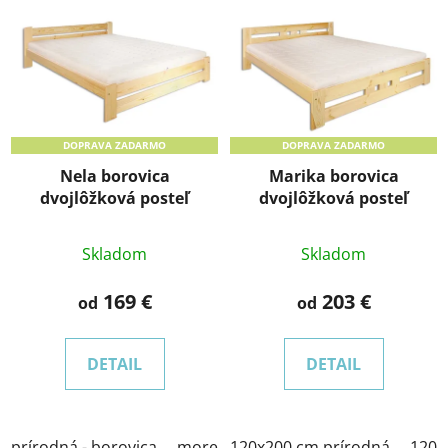
ý
p
i
s
p
DOPRAVA ZADARMO
DOPRAVA ZADARMO
r
Nela borovica
Marika borovica
o
dvojlôžková posteľ
dvojlôžková posteľ
d
u
Skladom
Skladom
k
t
169 €
203 €
od
od
o
v
DETAIL
DETAIL
prírodná - borovica
morenie jelša
120x200 cm prírodná
morenie dub
120x
mor