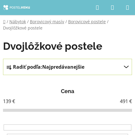
Prejsť
Hľadať
NÁKUP
na
KOŠÍK
obsah
Domov
/
Nábytok
/
Borovicový masív
/
Borovicové postele
/
Dvojlôžkové postele
Dvojlôžkové postele
R
Radiť podľa:
Najpredávanejšie
a
d
e
Cena
n
i
139
€
491
€
e
p
r
o