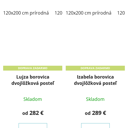
120x200 cm prírodná
120x200 cm morenie dub
120x200 cm prírodná
120x2
120x
DOPRAVA ZADARMO
DOPRAVA ZADARMO
Lujza borovica
Izabela borovica
dvojlôžková posteľ
dvojlôžková posteľ
Skladom
Skladom
282 €
289 €
od
od