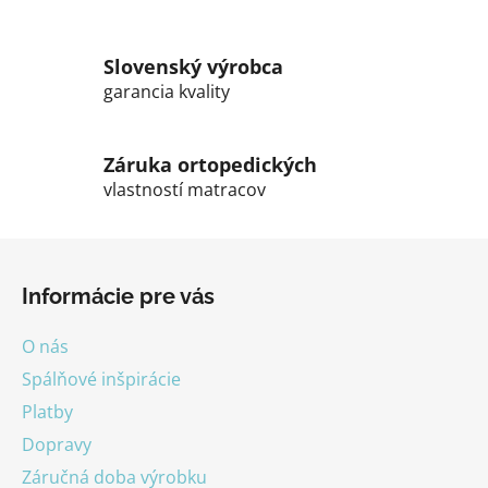
p
r
v
Slovenský výrobca
k
garancia kvality
y
v
ý
Záruka ortopedických
p
vlastností matracov
i
s
Z
u
á
Informácie pre vás
p
ä
O nás
t
Spálňové inšpirácie
i
Platby
e
Dopravy
Záručná doba výrobku