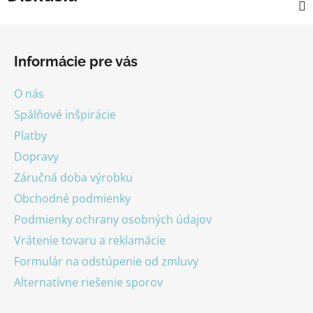
Z
á
Informácie pre vás
p
ä
O nás
t
Spálňové inšpirácie
i
Platby
e
Dopravy
Záručná doba výrobku
Obchodné podmienky
Podmienky ochrany osobných údajov
Vrátenie tovaru a reklamácie
Formulár na odstúpenie od zmluvy
Alternatívne riešenie sporov