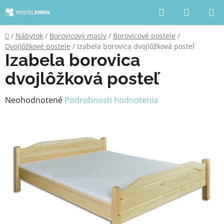
Prejsť
Hľadať
NÁKUP
na
KOŠÍK
obsah
Domov
/
Nábytok
/
Borovicový masív
/
Borovicové postele
/
Dvojlôžkové postele
/
Izabela borovica dvojlôžková posteľ
Izabela borovica
dvojlôžková posteľ
Priemerné
Neohodnotené
Podrobnosti hodnotenia
hodnotenie
produktu
je
0,0
z
5
hviezdičiek.