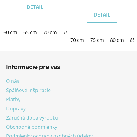
DETAIL
DETAIL
60 cm
65 cm
70 cm
75 cm
80 cm
85 cm
90 cm
70 cm
75 cm
80 cm
85
Z
á
Informácie pre vás
p
ä
O nás
t
Spálňové inšpirácie
i
Platby
e
Dopravy
Záručná doba výrobku
Obchodné podmienky
Podmienky ochrany osobných údajov