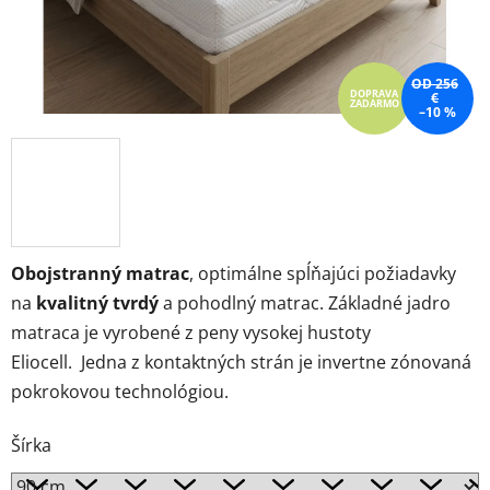
OD 256
DOPRAVA
€
ZADARMO
–10 %
Obojstranný matrac
, optimálne spĺňajúci požiadavky
na
kvalitný tvrdý
a pohodlný matrac. Základné jadro
matraca je vyrobené z peny vysokej hustoty
Eliocell.
Jedna z kontaktných strán je invertne zónovaná
pokrokovou technológiou.
Šírka