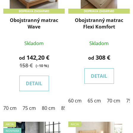
DOPRAVA ZADARMO
DOPRAVA ZADARMO
Obojstranný matrac
Obojstranný matrac
Wave
Flexi Komfort
Skladom
Skladom
142,20 €
308 €
od
od
158 €
(–10 %)
DETAIL
DETAIL
60 cm
65 cm
70 cm
75
70 cm
75 cm
80 cm
85 cm
90 cm
100 cm
120 
AKCIA
AKCIA
NOVINKA