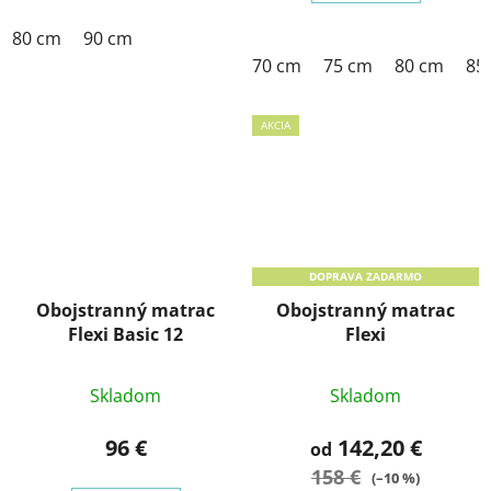
80 cm
90 cm
70 cm
75 cm
80 cm
85
AKCIA
DOPRAVA ZADARMO
Obojstranný matrac
Obojstranný matrac
Flexi Basic 12
Flexi
Skladom
Skladom
96 €
142,20 €
od
158 €
(–10 %)