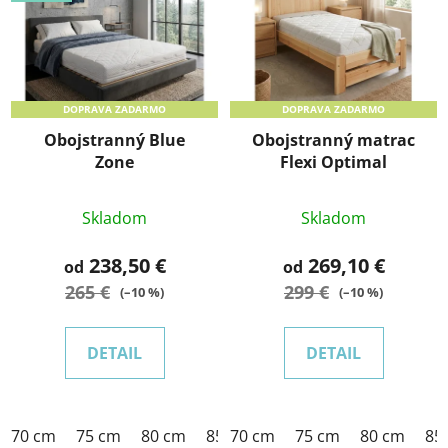
DOPRAVA ZADARMO
DOPRAVA ZADARMO
Obojstranný Blue
Obojstranný matrac
Zone
Flexi Optimal
Skladom
Skladom
238,50 €
269,10 €
od
od
265 €
299 €
(–10 %)
(–10 %)
DETAIL
DETAIL
70 cm
75 cm
80 cm
85 cm
70 cm
90 cm
75 cm
95 cm
80 cm
100 c
85