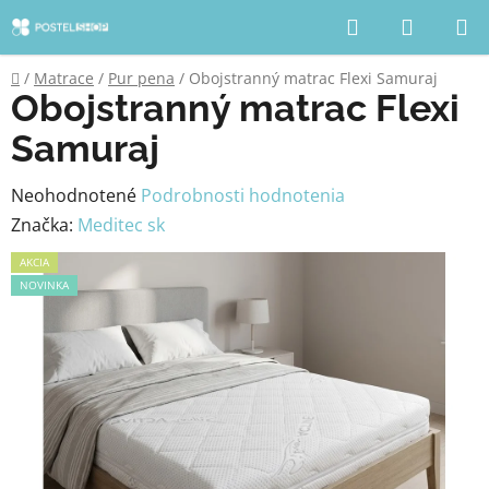
Prejsť
Hľadať
NÁKUP
na
KOŠÍK
obsah
Domov
/
Matrace
/
Pur pena
/
Obojstranný matrac Flexi Samuraj
Obojstranný matrac Flexi
Samuraj
Priemerné
Neohodnotené
Podrobnosti hodnotenia
hodnotenie
Značka:
Meditec sk
produktu
AKCIA
je
NOVINKA
0,0
z
5
hviezdičiek.