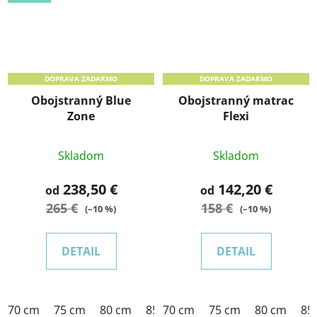
DOPRAVA ZADARMO
DOPRAVA ZADARMO
Obojstranný Blue
Obojstranný matrac
Zone
Flexi
Skladom
Skladom
238,50 €
142,20 €
od
od
265 €
158 €
(–10 %)
(–10 %)
DETAIL
DETAIL
70 cm
75 cm
80 cm
85 cm
70 cm
90 cm
75 cm
95 cm
80 cm
100 c
85