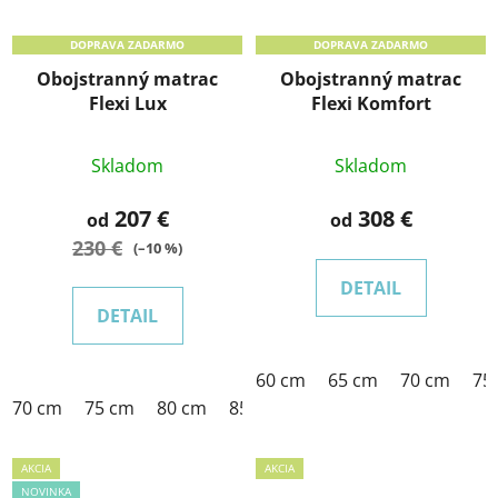
DOPRAVA ZADARMO
DOPRAVA ZADARMO
Obojstranný matrac
Obojstranný matrac
Flexi Lux
Flexi Komfort
Skladom
Skladom
207 €
308 €
od
od
230 €
(–10 %)
DETAIL
DETAIL
60 cm
65 cm
70 cm
75
70 cm
75 cm
80 cm
85 cm
90 cm
95 cm
100 c
AKCIA
AKCIA
NOVINKA