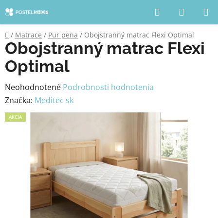
Prejsť
Hľadať
NÁKUP
na
KOŠÍK
obsah
Domov
/
Matrace
/
Pur pena
/
Obojstranný matrac Flexi Optimal
Obojstranný matrac Flexi
Optimal
Priemerné
Neohodnotené
Podrobnosti hodnotenia
hodnotenie
Značka:
Meditec sk
produktu
AKCIA
je
0,0
z
5
hviezdičiek.