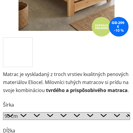
OD 299
DOPRAVA
€
ZADARMO
–10 %
Matrac je vyskladaný z troch vrstiev kvalitných penových
materiálov Eliocel. Milovníci tuhých matracov si prídu na
svoje kombináciou
tvrdého a prispôsobivého matraca
.
Šírka
Dĺžka