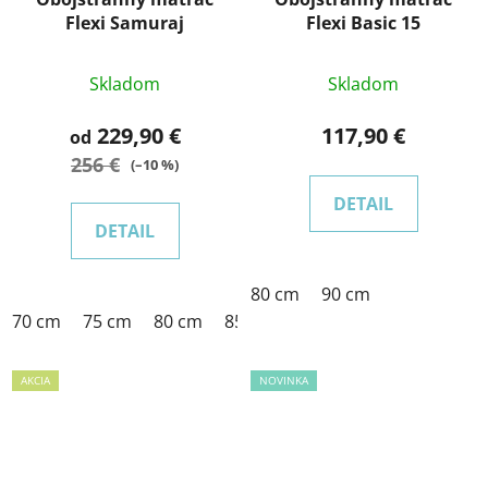
Flexi Samuraj
Flexi Basic 15
Skladom
Skladom
229,90 €
117,90 €
od
256 €
(–10 %)
DETAIL
DETAIL
80 cm
90 cm
70 cm
75 cm
80 cm
85 cm
90 cm
100 cm
120 
AKCIA
NOVINKA