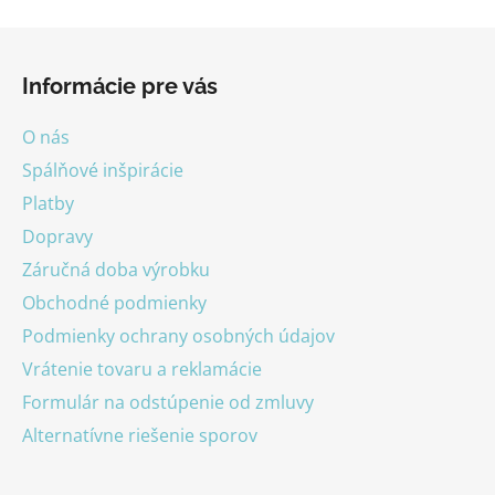
Z
á
Informácie pre vás
p
ä
O nás
t
Spálňové inšpirácie
i
Platby
e
Dopravy
Záručná doba výrobku
Obchodné podmienky
Podmienky ochrany osobných údajov
Vrátenie tovaru a reklamácie
Formulár na odstúpenie od zmluvy
Alternatívne riešenie sporov