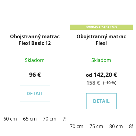
DOPRAVA ZADARMO
Obojstranný matrac
Obojstranný matrac
Flexi Basic 12
Flexi
Skladom
Skladom
96 €
142,20 €
od
158 €
(–10 %)
DETAIL
DETAIL
60 cm
65 cm
70 cm
75 cm
80 cm
85 cm
90 cm
70 cm
75 cm
80 cm
85