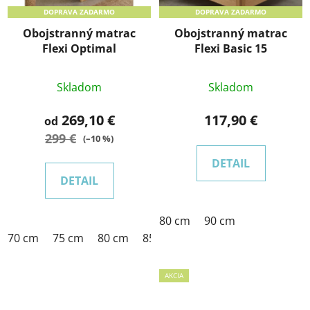
DOPRAVA ZADARMO
DOPRAVA ZADARMO
Obojstranný matrac
Obojstranný matrac
Flexi Optimal
Flexi Basic 15
Skladom
Skladom
269,10 €
117,90 €
od
299 €
(–10 %)
DETAIL
DETAIL
80 cm
90 cm
70 cm
75 cm
80 cm
85 cm
90 cm
100 cm
120 
AKCIA