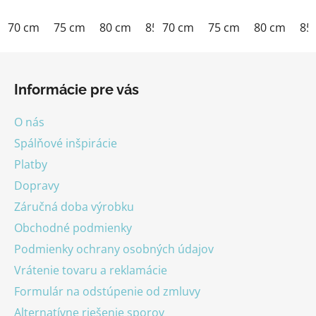
70 cm
75 cm
80 cm
85 cm
70 cm
90 cm
75 cm
100 cm
80 cm
120 
85
Z
á
Informácie pre vás
p
ä
O nás
t
Spálňové inšpirácie
i
Platby
e
Dopravy
Záručná doba výrobku
Obchodné podmienky
Podmienky ochrany osobných údajov
Vrátenie tovaru a reklamácie
Formulár na odstúpenie od zmluvy
Alternatívne riešenie sporov