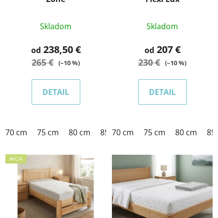
Skladom
Skladom
238,50 €
207 €
od
od
265 €
230 €
(–10 %)
(–10 %)
DETAIL
DETAIL
70 cm
75 cm
80 cm
85 cm
70 cm
90 cm
75 cm
95 cm
80 cm
100 c
85
AKCIA