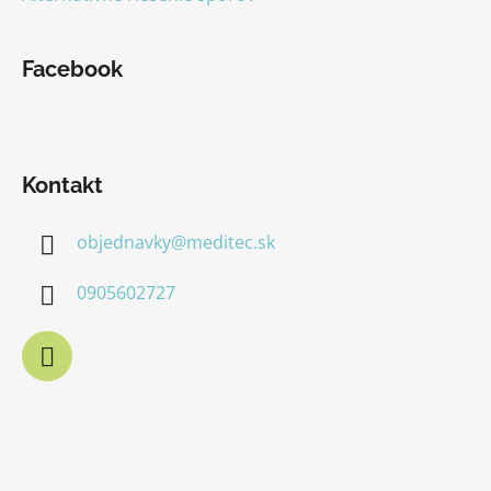
Facebook
Kontakt
objednavky
@
meditec.sk
0905602727