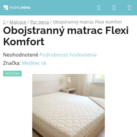
Prejsť
Hľadať
NÁKUP
na
KOŠÍK
obsah
Domov
/
Matrace
/
Pur pena
/
Obojstranný matrac Flexi Komfort
Obojstranný matrac Flexi
Komfort
Priemerné
Neohodnotené
Podrobnosti hodnotenia
hodnotenie
Značka:
Meditec sk
produktu
NOVINKA
je
0,0
z
5
hviezdičiek.