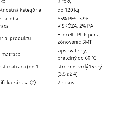
uka
2 roky
nostná kategória
do 120 kg
riál obalu
66% PES, 32%
raca
VISKÓZA, 2% PA
Eliocell - PUR pena,
riál produktu
zónovanie SMT
zipsovateľný,
 matraca
prateľný do 60 ˚C
sť matraca (od 1-
stredne tvrdý/tvrdý
(3,5 až 4)
ifická záruka
7 rokov
?