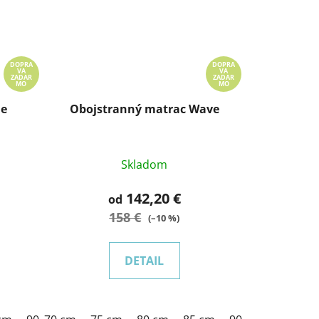
DOPRA
DOPRA
VA
VA
ZADAR
ZADAR
MO
MO
ne
Obojstranný matrac Wave
Skladom
142,20 €
od
158 €
(–10 %)
DETAIL