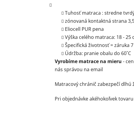
Tuhosť matraca : stredne tvrdý 
zónovaná kontaktná strana 3,5
Eliocell PUR pena
Výška celého matraca: 18 - 25
Špecifická životnosť = záruka 
Údržba: pranie obalu do 60
˚C
Vyrobíme matrace na mieru
- cen
nás správou na email
Matracový chránič zabezpečí dlhú 
Pri objednávke akéhokoľvek tovaru 