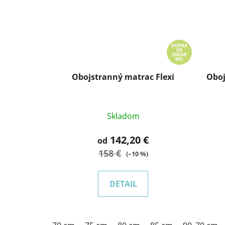
DOPRA
VA
ZADAR
MO
Obojstranný matrac Flexi
Oboj
Skladom
142,20 €
od
158 €
(–10 %)
DETAIL