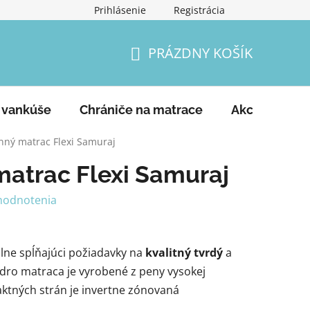
Prihlásenie
Registrácia
Podmienky ochrany osobných údajov
Vrátenie tovaru a
PRÁZDNY KOŠÍK
NÁKUPNÝ
KOŠÍK
 vankúše
Chrániče na matrace
Akcie
Ko
nný matrac Flexi Samuraj
matrac Flexi Samuraj
hodnotenia
álne spĺňajúci požiadavky na
kvalitný tvrdý
a
dro matraca je vyrobené z peny vysokej
aktných strán je invertne zónovaná