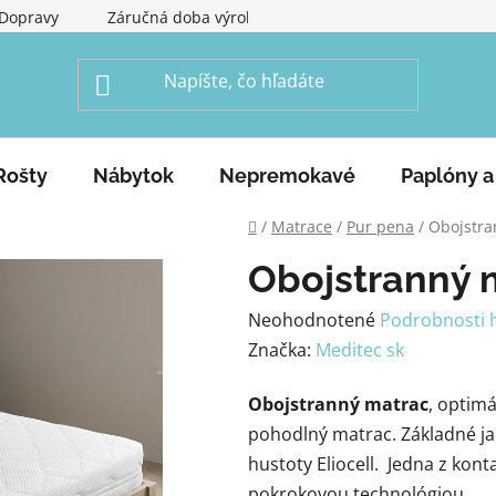
Dopravy
Záručná doba výrobku
Obchodné podmienky
Rošty
Nábytok
Nepremokavé
Paplóny a
Domov
/
Matrace
/
Pur pena
/
Obojstra
Obojstranný 
Priemerné
Neohodnotené
Podrobnosti 
hodnotenie
Značka:
Meditec sk
produktu
Obojstranný matrac
, optim
je
pohodlný matrac. Základné ja
0,0
hustoty Eliocell.
Jedna z kont
z
pokrokovou technológiou.