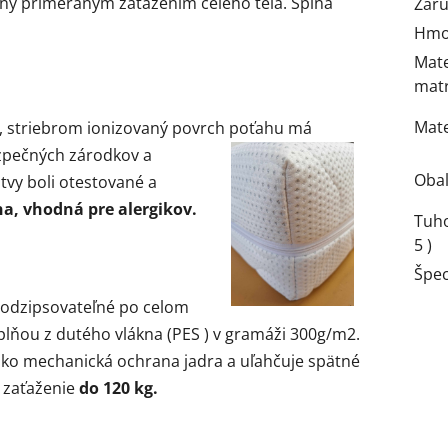
ený primeraným zaťažením celého tela. Spĺňa
Zár
Hmot
Mate
mat
Mate
om, striebrom ionizovaný povrch poťahu má
pečných zárodkov a
Obal
stvy boli otestované a
a, vhodná pre alergikov.
Tuho
5 )
Špec
 odzipsovateľné po celom
lňou z dutého vlákna (PES ) v gramáži 300g/m2.
 ako mechanická ochrana jadra a uľahčuje spätné
 zaťaženie
do 120 kg.