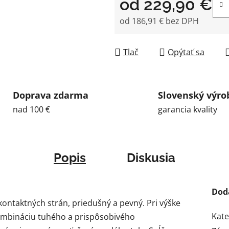
od
229,90 €
od
186,91 €
bez DPH
Jednotková cena:
Tlač
Opýtať sa
Doprava zdarma
Slovenský výro
nad 100 €
garancia kvality
Popis
Diskusia
Dod
ontaktných strán, priedušný a pevný. Pri výške
Kate
kombináciu tuhého a prispôsobivého