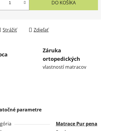
DO KOŠÍKA
Strážiť
Zdieľať
Záruka
bca
ortopedických
vlastností matracov
atočné parametre
gória
Matrace Pur pena