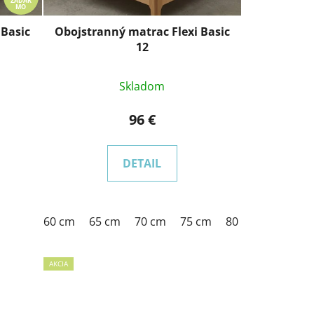
ZADAR
MO
 Basic
Obojstranný matrac Flexi Basic
12
Skladom
96 €
DETAIL
m
170 cm
60 cm
180 cm
65 cm
200 cm
70 cm
75 cm
80 cm
85 cm
 cm
160 cm
170 cm
180 cm
200 cm
AKCIA