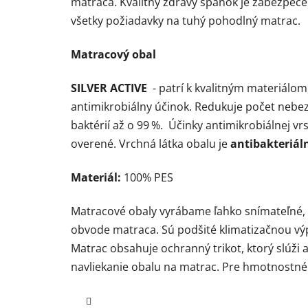
matraca. Kvalitný zdravý spánok je zabezpeč
všetky požiadavky na tuhý pohodlný matrac.
Matracový obal
SILVER ACTIVE
- patrí k kvalitným materiál
antimikrobiálny účinok. Redukuje počet
nebez
baktérií až o 99 %. Účinky antimikrobiálnej vr
overené. Vrchná látka obalu je
antibakteriáln
Materiál:
100% PES
Matracové obaly vyrábame ľahko snímateľné,
obvode matraca. Sú podšité klimatizačnou výp
Matrac obsahuje ochranný trikot, ktorý slúži
navliekanie obalu na matrac. Pre hmotnostné