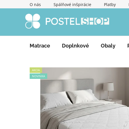
Prejsť
O nás
Spálňové inšpirácie
Platby
na
obsah
Matrace
Doplnkové
Obaly
AKCIA
NOVINKA