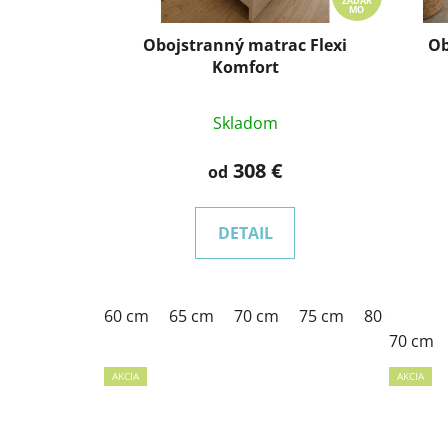
ZADAR
MO
Obojstranný matrac Flexi
Ob
Komfort
Skladom
308 €
od
DETAIL
60 cm
65 cm
70 cm
75 cm
80 cm
85
70 cm
AKCIA
AKCIA