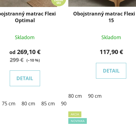
ZADAR
MO
ojstranný matrac Flexi
Obojstranný matrac Flexi
Optimal
15
Skladom
Skladom
269,10 €
117,90 €
od
299 €
(–10 %)
DETAIL
DETAIL
 cm
90 cm
95 cm
100 cm
80 cm
120 cm
90 cm
140 cm
160 c
75 cm
80 cm
85 cm
90 cm
100 cm
120 cm
140
AKCIA
NOVINKA