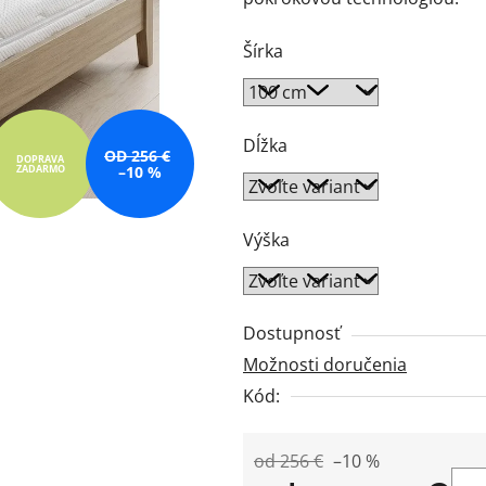
5
hviezdičiek.
Šírka
Dĺžka
OD 256 €
DOPRAVA
ZADARMO
–10 %
Výška
Dostupnosť
Možnosti doručenia
Kód:
od 256 €
–10 %